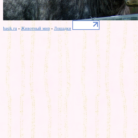
-
-
basik.ru
Животный мир
Лошадки