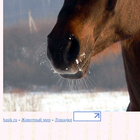
-
-
basik.ru
Животный мир
Лошадки