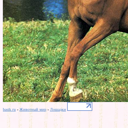
-
-
basik.ru
Животный мир
Лошадки