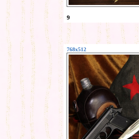
9
768x512