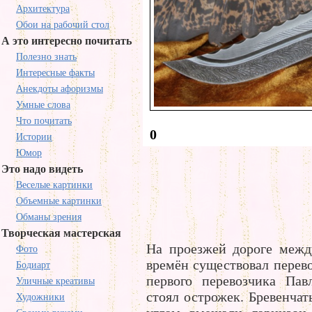
Архитектура
Обои на рабочий стол
А это интересно почитать
Полезно знать
Интересные факты
Анекдоты афоризмы
Умные слова
Что почитать
0
Истории
Юмор
Это надо видеть
Веселые картинки
Объемные картинки
Обманы зрения
Творческая мастерская
На проезжей дороге меж
Фото
времён существовал перево
Бодиарт
первого перевозчика Пав
Уличные креативы
стоял острожек. Бревенча
Художники