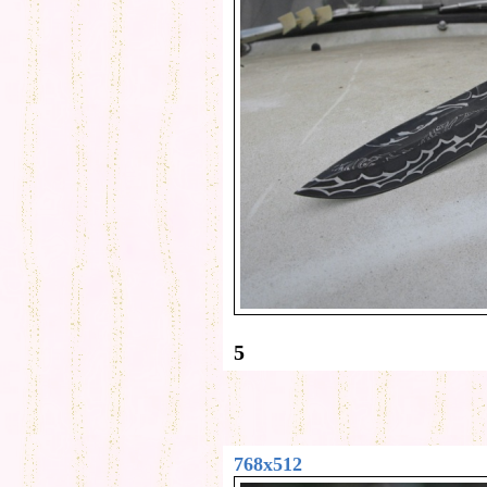
5
768x512