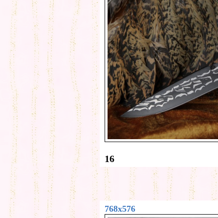
16
768x576