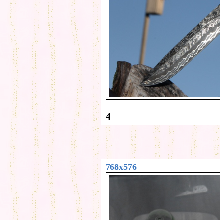
4
768x576