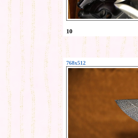
10
768x512