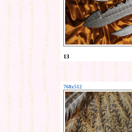
13
768x512