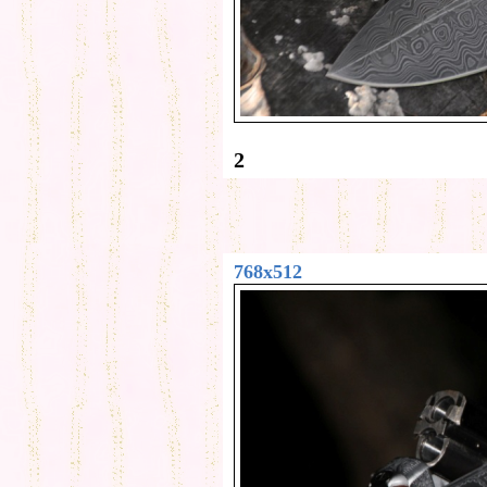
2
768x512