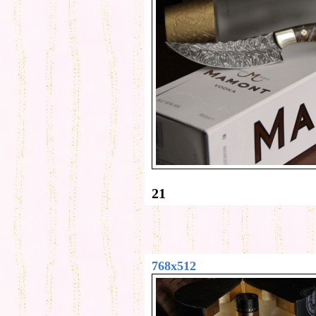
21
768x512