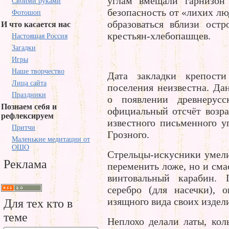
углам вмещали гарнизон 
Своими руками
безопасность от «лихих лю
Фотошоп
образоваться вблизи ост
И что касается нас
крестьян-хлебопашцев.
Настоящая Россия
Загадки
Игры
Наше творчество
Дата закладки крепост
Лица сайта
поселения неизвестна. Да
Праздники
о появлении древнерус
Познаем себя и
официальный отсчёт возрас
рефлексируем
известного письменного у
Притчи
Грозного.
Маленькие медитации от
ОШО
Стрельцы-искусники умел
Реклама
переменить ложе, но и сма
винтовальный карабин. 
серебро (для насечки), 
изящного вида своих издел
Для тех кто в
теме
Неплохо делали латы, кол