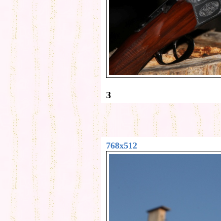
3
768x512