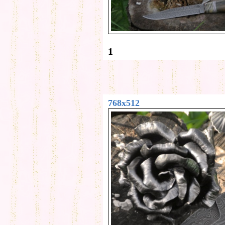
1
768x512