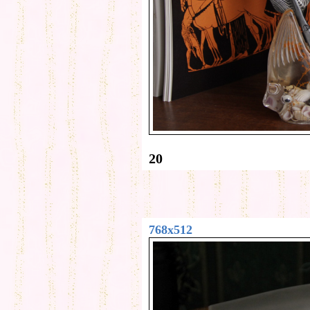
20
768x512