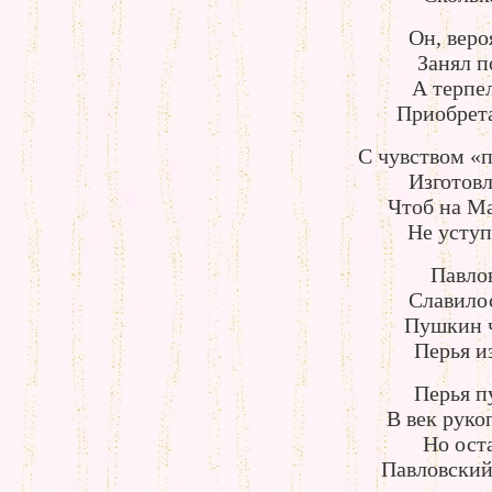
Он, веро
Занял п
А терпе
Приобрета
С чувством «п
Изготовл
Чтоб на Ма
Не уступ
Павлов
Славило
Пушкин ч
Перья и
Перья п
В век рук
Но ост
Павловский