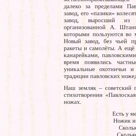
далеко за пределами Па
завод, его «пазики» колес
завод, выросший из 
организованной А. Штанг
которыми пользуются во 
Новый завод, без чьей п
ракеты и самолёты. А ещё
канарейками, павловскими
время появились частны
уникальные охотничьи и
традиции павловских ноже
Наш земляк – советский п
стихотворении «Павлоская
ножах.
Есть у м
Ножик из
Скольк
Скольк