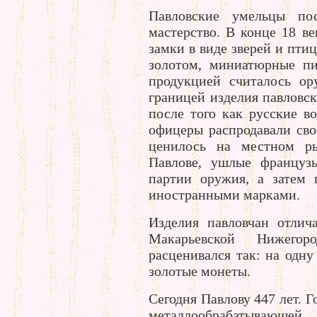
Павловские умельцы пос
мастерство. В конце 18 ве
замки в виде зверей и пти
золотом, миниатюрные пи
продукцией считалось ор
границей изделия павловск
после того как русские в
офицеры распродавали сво
ценилось на местном ры
Павлове, ушлые француз
партии оружия, а затем 
иностранными марками.
Изделия павловчан отлич
Макарьевской Нижегор
расценивался так: на одну
золотые монеты.
Сегодня Павлову 447 лет. 
металлообрабатывающей