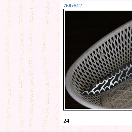
768x512
24