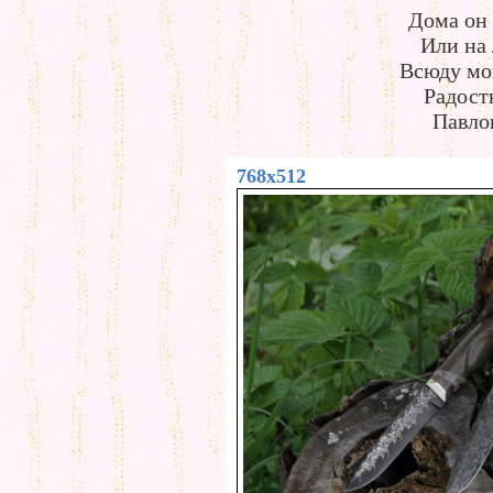
Дома он 
Или на 
Всюду мог
Радост
Павло
768x512