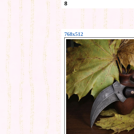
8
768x512