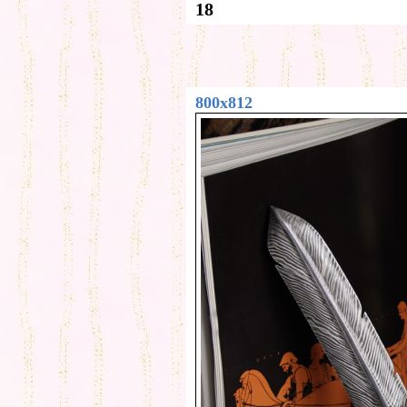
18
800x812