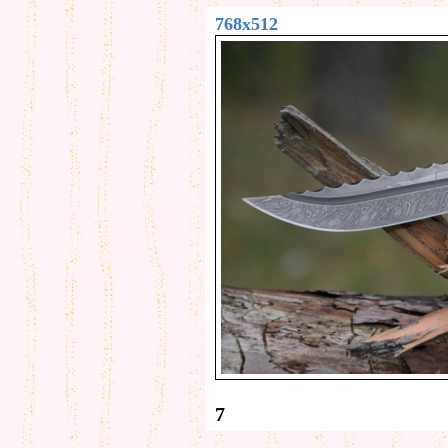
768x512
7