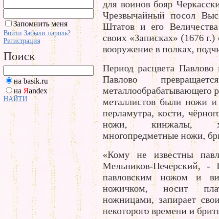
для воинов бояр Черкасск
Чрезвычайный посол Выс
Запомнить меня
Штатов и его Величества
Войти
Забыли пароль?
своих «Записках» (1676 г.
Регистрация
вооружение в полках, под
Поиск
Период расцвета Павлово 
Павлово превращае
на basik.ru
металлообрабатывающего р
на
Я
andex
НАЙТИ
металлистов были ножи и 
перламутра, кости, чёрног
ножи, кинжалы, ху
многопредметные ножи, бр
«Кому не известны павл
Мельников-Печерский, - 
павловским ножом и ви
ножичком, носит плат
ножницами, запирает сво
некоторого времени и брит