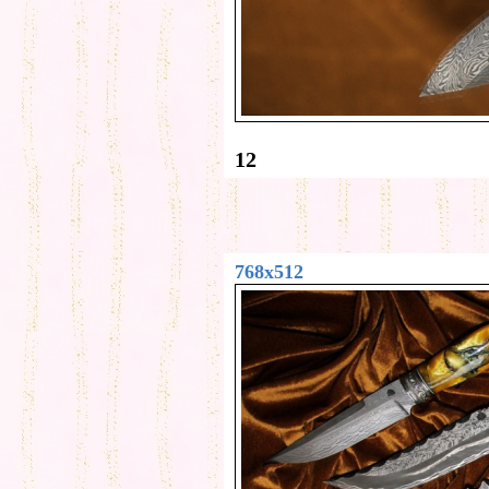
12
768x512