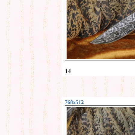
14
768x512