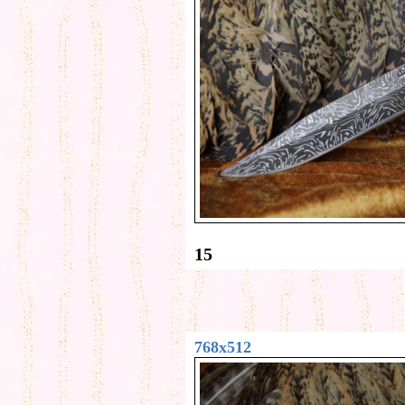
15
768x512