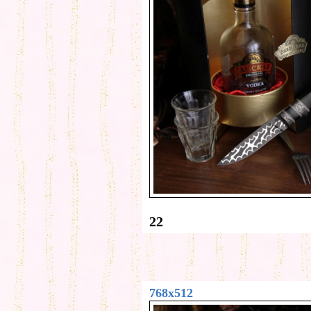
22
768x512