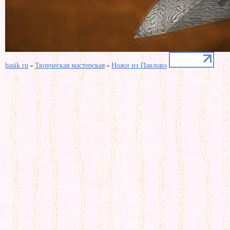
-
-
basik.ru
Творческая мастерская
Ножи из Павлово