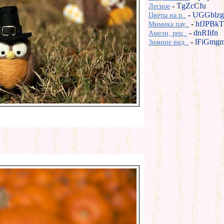
-
TgZcCfu
Лесное
-
UGGblzg
Цветы на р..
-
hfJPBkT
Мимика пау..
-
dnRIifn
Амели, рец..
-
lFiGmg
Зимние вид..