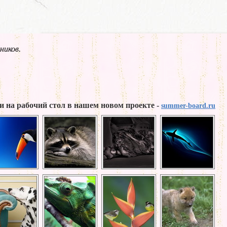
ников.
и на рабочий стол в нашем новом проекте -
summer-board.ru