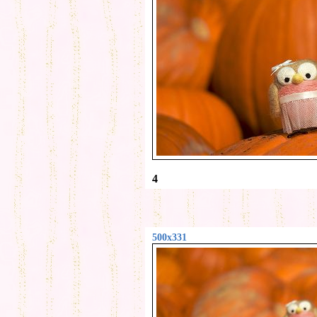
4
500x331