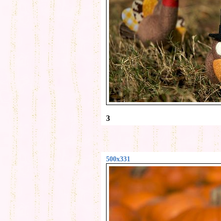
3
500x331