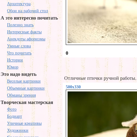
Архитектура
Обои на рабочий стол
А это интересно почитать
Полезно знать
Интересные факты
Анекдоты афоризмы
Умные слова
0
Что почитать
Истории
Юмор
Это надо видеть
Отличные птички ручной работы.
Веселые картинки
500x330
Объемные картинки
Обманы зрения
Творческая мастерская
Фото
Бодиарт
Уличные креативы
Художники