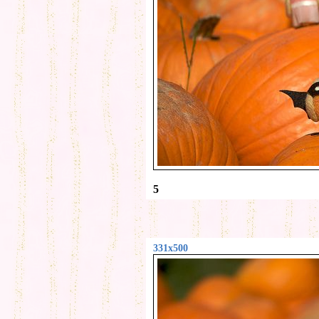
5
331x500