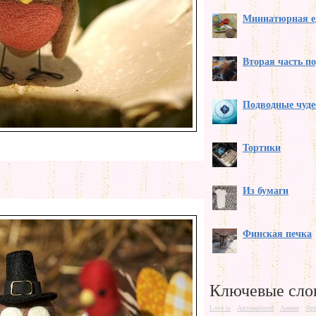
Миниатюрная е
Вторая часть п
Подводные чуде
Тортики
Из бумаги
Финская печка
Ключевые сло
Love is
Автомобили
Аниме
Ар