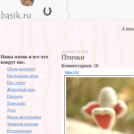
А тем
12.10.2009, 00.56.36
Птички
Наша жизнь и все что
вокруг нас.
Комментариев: 18
Обзор интернет
500x331
Настольные игры
Про спорт
Животный мир
Природа
Транспорт
Дети
Макро фотография
Забавная реклама
Историческое