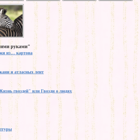
оими руками"
жи из… картона
кани и атласных лент
Жизнь гвоздей" или Гвозди о людях
птуры