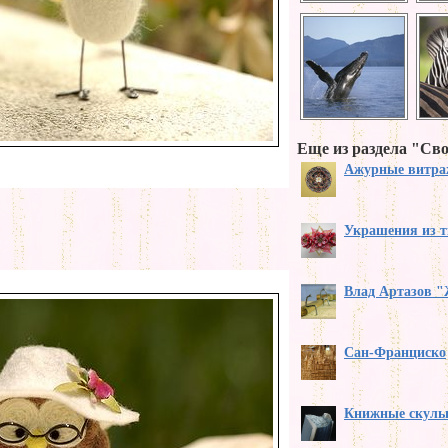
Еще из раздела "Св
Ажурные витра
Украшения из т
Влад Артазов "
Сан-Франциско
Книжные скуль