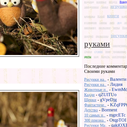
водопад
военные
воздух
Вокру
игрушк
замедленное
замки
книги
керамика
Китай
ков
лед
кулинария
лампы
лего
ле
наизнанку
насекомое
нитка
Нов
рисунк
портрет
проволока
руками
скворечник
сумки
страхи
тени
украшения
цветы
шар
шерсть
шестеренки
Последние комментар
Своими руками
-
Валенти
Рисунки на..
-
Лидия
Рисунки на..
-
EwmMd
Животные п..
-
qZUlTUo
Кадди
-
gVpeDjg
Щенки
-
KZqFPP
Фантастиче..
-
Borment
Детство
-
mgrcETc
10 самых п..
-
OtqpTOI
300 призна..
-
qakjOX
Рисунки Ma..