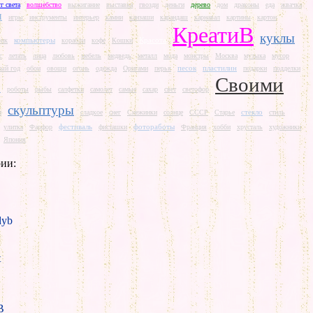
г света
волшебство
выжигание
выставка
гвозди
деньги
дерево
дом
драконы
еда
жвачка
и
игры
инструменты
интерьер
камни
канзаши
карандаш
карнавал
картины
картон
КреатиВ
куклы
компьютеры
Красота
рик
корабли
кофе
Кошки
с
летать
лица
любовь
мебель
медведь
металл
мода
монстры
Москва
музыка
мусор
песок
пластилин
ый год
обои
овощи
огонь
одежда
Оригами
перья
подарки
подделки
Своими
и
роботы
рыбы
салфетки
самолет
самые
сахар
свет
светофор
скульптуры
стекло
и
сладкое
снег
Снежинки
солнце
СССР
Старье
стиль
фестиваль
фотоработы
улитка
Фарфор
фисташки
Франция
хобби
хрусталь
художники
Япония
ии:
yb
t
B