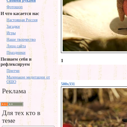
Своими руками
Фотошоп
И что касается нас
Настоящая Россия
Загадки
Игры
Наше творчество
Лица сайта
Праздники
Познаем себя и
1
рефлексируем
Притчи
Маленькие медитации от
ОШО
500x331
Реклама
Для тех кто в
теме