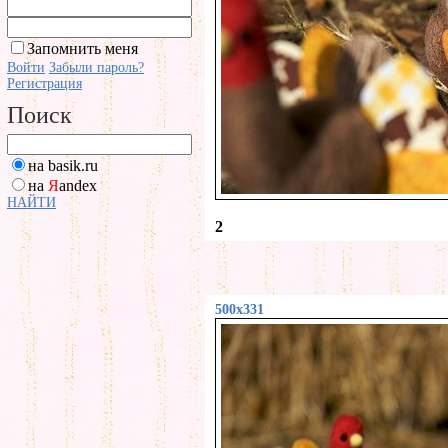
Запомнить меня
Войти
Забыли пароль?
Регистрация
Поиск
на basik.ru
на
Я
andex
НАЙТИ
2
500x331