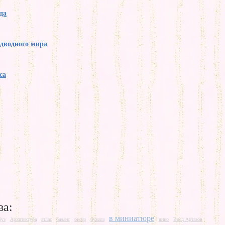
да
одводного мира
са
ва:
в миниатюре
буз
Архитектура
атлас
баланс
бисер
бумага
вино
Влад Артазов