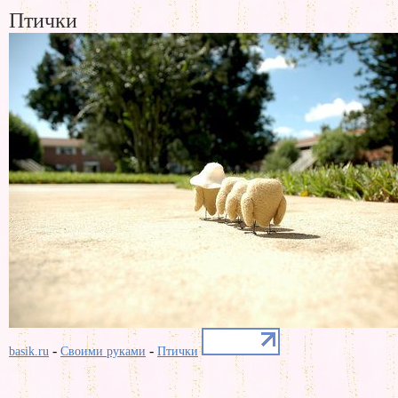
Птички
-
-
basik.ru
Своими руками
Птички