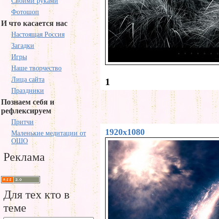
Своими руками
Фотошоп
И что касается нас
Настоящая Россия
Загадки
Игры
Наше творчество
Лица сайта
1
Праздники
Познаем себя и
рефлексируем
Притчи
1920x1080
Маленькие медитации от
ОШО
Реклама
Для тех кто в
теме