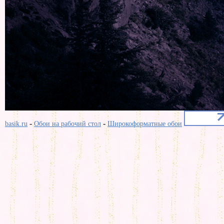
-
-
basik.ru
Обои на рабочий стол
Широкоформатные обои