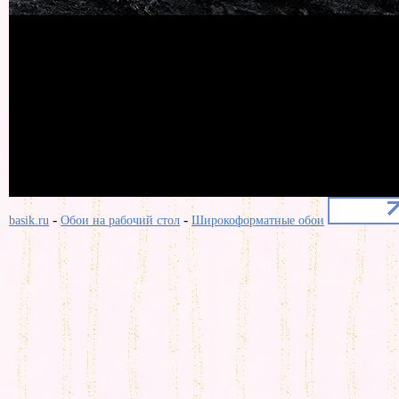
-
-
basik.ru
Обои на рабочий стол
Широкоформатные обои