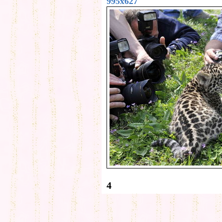
995x627
4