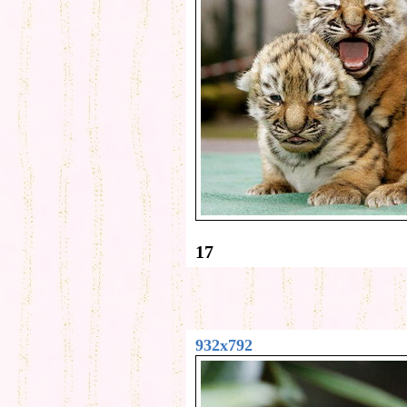
17
932x792