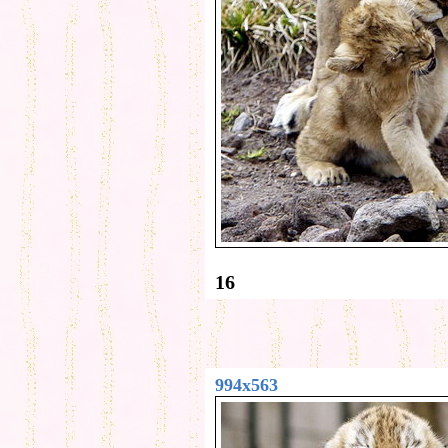
16
994x563