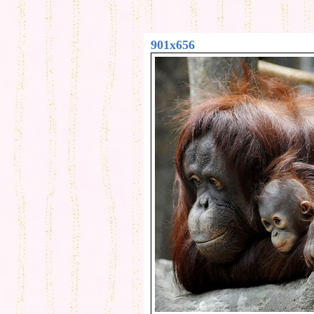
901x656