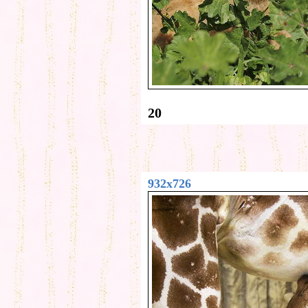
20
932x726