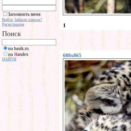
Запомнить меня
Войти
Забыли пароль?
1
Регистрация
Поиск
на basik.ru
на
Я
andex
688x865
НАЙТИ