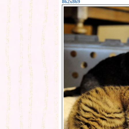
862x869