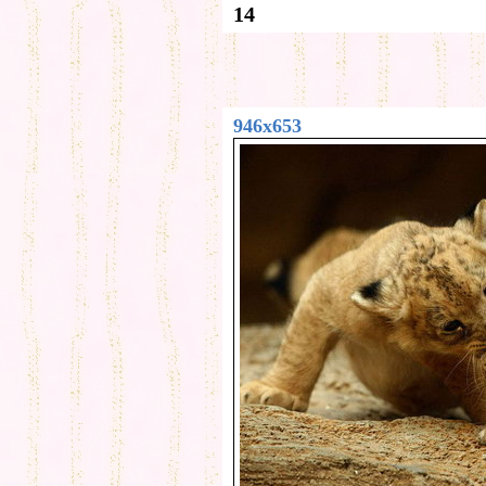
14
946x653