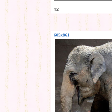
12
605x861