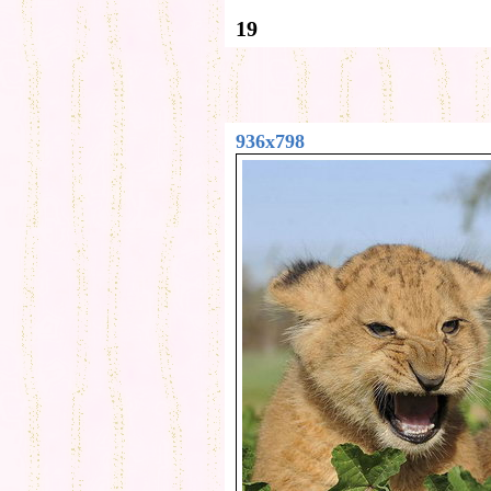
19
936x798