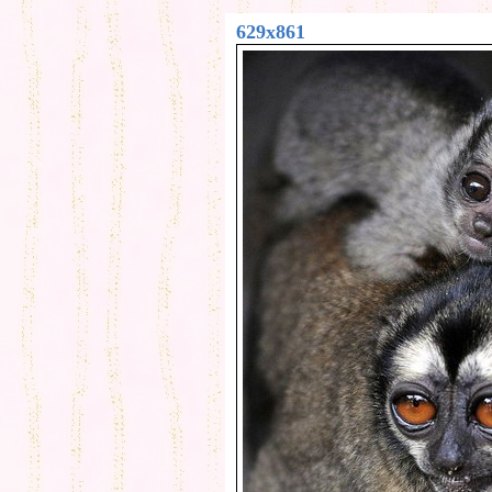
629x861