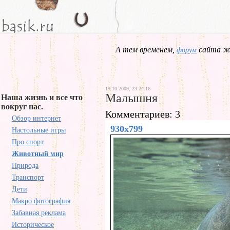
А тем временем,
сайта жд
форум
19.10.2009, 23.24.16
Малышня
Наша жизнь и все что
вокруг нас.
Комментариев: 3
Обзор интернет
930x799
Настольные игры
Про спорт
Животный мир
Природа
Транспорт
Дети
Макро фотография
Забавная реклама
Историческое