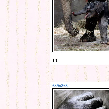
13
689x863