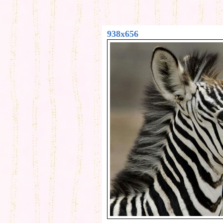
938x656