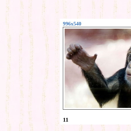
996x540
11