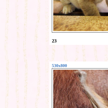
23
530x800