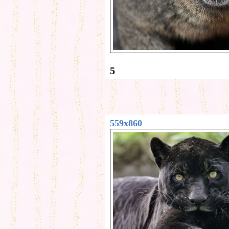
5
559x860