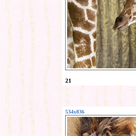
21
534x836