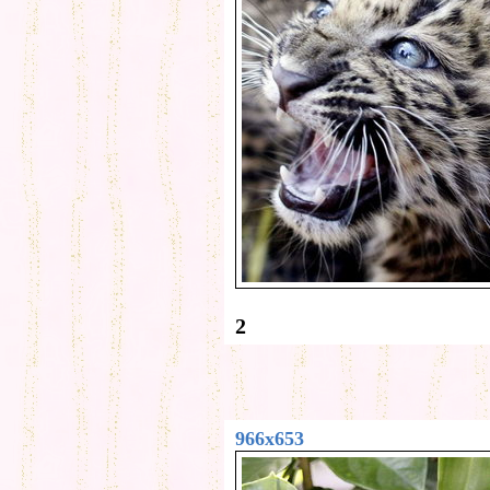
2
966x653