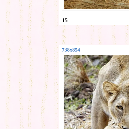
15
738x854