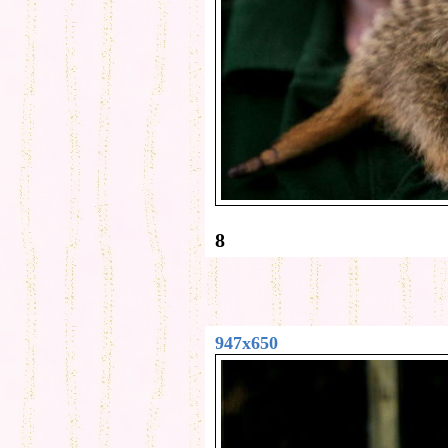
8
947x650