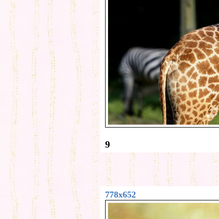
9
778x652