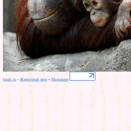
-
-
basik.ru
Животный мир
Малышня