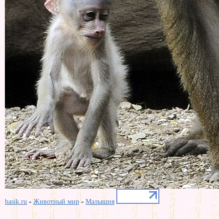
-
-
basik.ru
Животный мир
Малышня