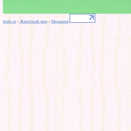
-
-
basik.ru
Животный мир
Малышня