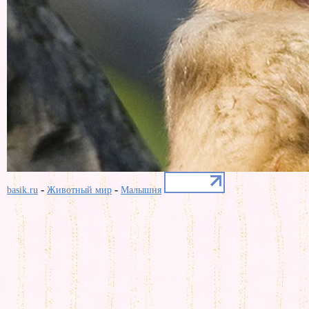
-
-
basik.ru
Животный мир
Малышня