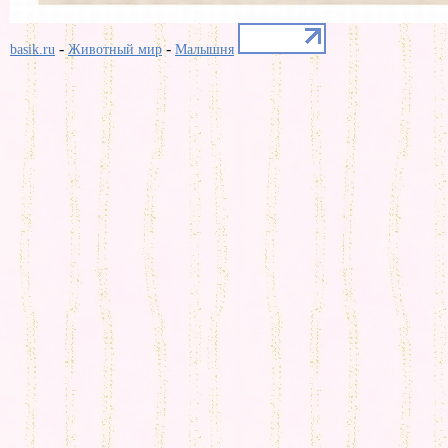
-
-
basik.ru
Животный мир
Малышня