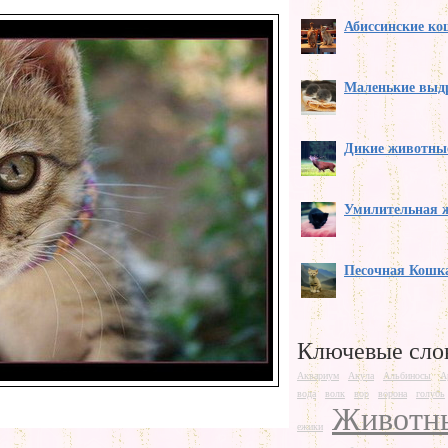
Абиссинские к
Маленькие выд
Дикие животны
Умилительная 
Песочная Кошк
Ключевые сло
Аквариум
Акула
Альбиносы
А
вода
волк
вор
ворона
голубь
Животн
ежики