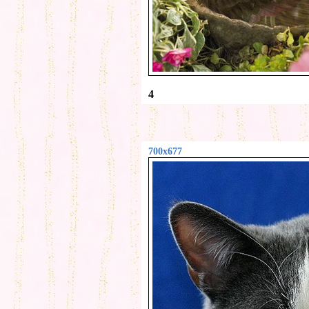
4
700x677