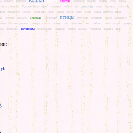
Кошки
ва
косатка
котенок
Красота
КреатиВ
крокодил
кролик
крысы
куры
ласка
медведь
лисы
лошадь
Лучшие фотографии
лягушки
мебель
мед
мода
моллюск
монстры
ыши
насекомое
носухи
обезьяны
обои
океан
олень
осел
охота
панда
пантера
паук
птицы
ай
портрет
приматы
Природа
Профессии
Растения
рептилии
родео
рождение
собаки
иньи
Своими руками
синицы
сказка
скаты
слон
смешные
снег
сова
спорт
страхи
аль
фламинго
фотографы
фотоработы
Хищник
хомяк
хорьки
черепаха
чувства
шар
ии:
yb
t
B
m