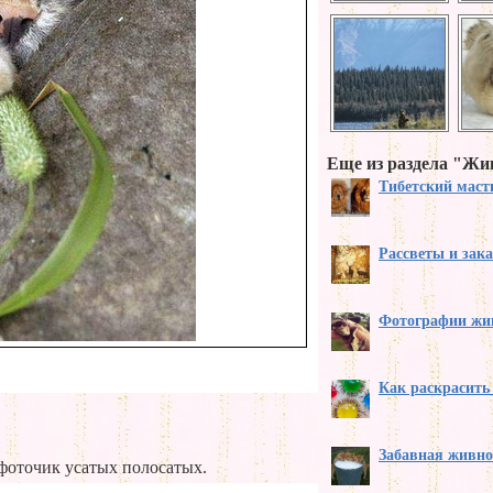
Еще из раздела "Ж
Тибетский мас
Рассветы и зак
Фотографии жи
Как раскрасить
Забавная живно
 фоточик усатых полосатых.