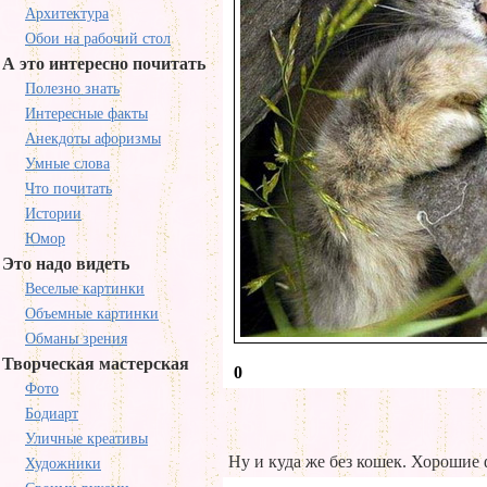
Архитектура
Обои на рабочий стол
А это интересно почитать
Полезно знать
Интересные факты
Анекдоты афоризмы
Умные слова
Что почитать
Истории
Юмор
Это надо видеть
Веселые картинки
Объемные картинки
Обманы зрения
Творческая мастерская
0
Фото
Бодиарт
Уличные креативы
Ну и куда же без кошек. Хорошие
Художники