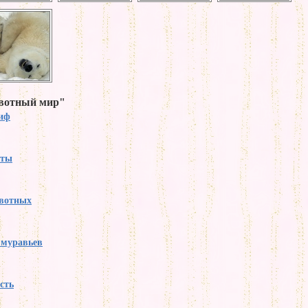
ивотный мир"
тиф
аты
вотных
 муравьев
сть