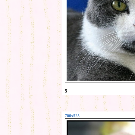
5
700x525