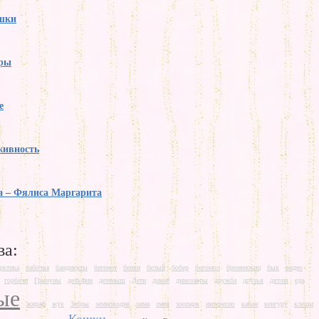
ошки
ры
е
живность
а – Фялиса Маргарита
ва:
рктика
бабочка
бандикуты
бегемот
белки
белый
бобер
богомол
броненосиц
бык
видео
горбачи
Грызуны
дельфин
детеныш
Дети
дикие
динозавры
дружба
друзья
дятлы
еда
ые
жираф
жук
Зебры
земноводне
зима
змея
зоопарк
интересно
кабан
кенгуру
клещи