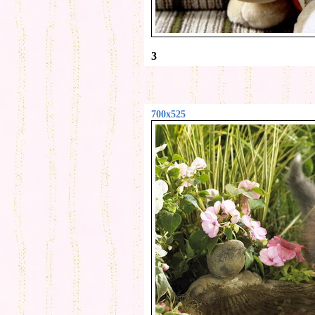
3
700x525