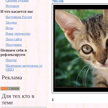
Своими руками
700x506
Фотошоп
И что касается нас
Настоящая Россия
Загадки
Игры
Наше творчество
Лица сайта
Праздники
Познаем себя и
рефлексируем
Притчи
Маленькие медитации от
ОШО
Реклама
Для тех кто в
1
теме