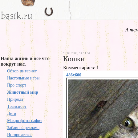
А тем
19.09.2008, 14.11.54
Кошки
Наша жизнь и все что
вокруг нас.
Комментариев: 1
Обзор интернет
486x600
Настольные игры
Про спорт
Животный мир
Природа
Транспорт
Дети
Макро фотография
Забавная реклама
Историческое