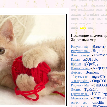
козел
колибри
копытные
коро
лемуры
леопард
летучие мыши
море
морские котики
мусанг
м
пингвины
подводный мир
попуг
рыбалка
рыбы
рысь
самые
св
тигры
тупик
утка
утки
фестив
эмоции
юмор
язык
Последние комментар
Животный мир
-
Валенти
Рисунки на..
-
Лидия
Рисунки на..
-
EwmMd
Животные п..
-
qZUlTUo
Кадди
-
gVpeDjg
Щенки
-
KZqFPP
Фантастиче..
-
Borment
Детство
-
mgrcETc
10 самых п..
-
OtqpTOI
300 призна..
-
qakjOX
Рисунки Ma..
-
TgZcCfu
Лесное
-
UGGblzg
Цветы на р..
-
hfJPBkT
Мимика пау..
-
dnRIifn
Амели, рец..
-
lFiGmg
Зимние вид..