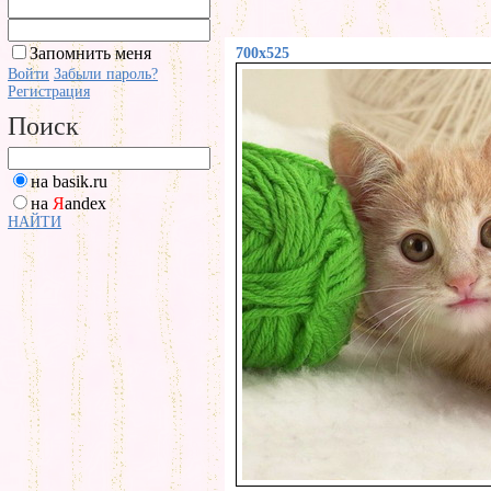
Запомнить меня
700x525
Войти
Забыли пароль?
Регистрация
Поиск
на basik.ru
на
Я
andex
НАЙТИ