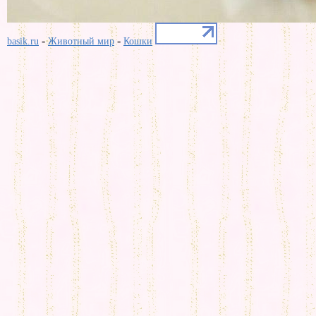
-
-
basik.ru
Животный мир
Кошки