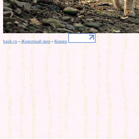
-
-
basik.ru
Животный мир
Кошки