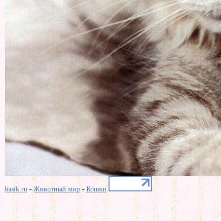
-
-
basik.ru
Животный мир
Кошки