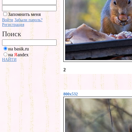
Запомнить меня
Войти
Забыли пароль?
Регистрация
Поиск
на basik.ru
на
Я
andex
НАЙТИ
2
800x532