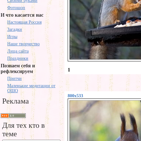
Своими руками
Фотошоп
И что касается нас
Настоящая Россия
Загадки
Игры
Наше творчество
Лица сайта
Праздники
Познаем себя и
1
рефлексируем
Притчи
Маленькие медитации от
ОШО
800x533
Реклама
Для тех кто в
теме