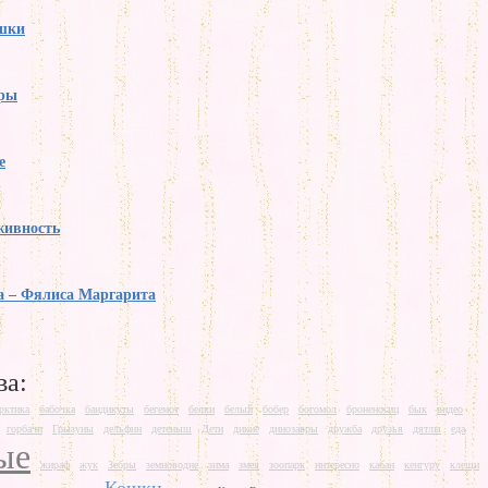
ошки
ры
е
живность
а – Фялиса Маргарита
ва:
рктика
бабочка
бандикуты
бегемот
белки
белый
бобер
богомол
броненосиц
бык
видео
горбачи
Грызуны
дельфин
детеныш
Дети
дикие
динозавры
дружба
друзья
дятлы
еда
ые
жираф
жук
Зебры
земноводне
зима
змея
зоопарк
интересно
кабан
кенгуру
клещи