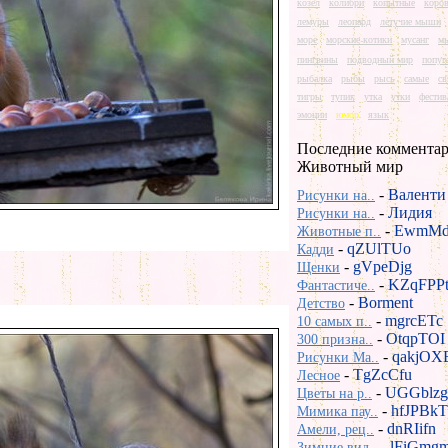
козел
колибри
копытные
коро
лемуры
леопард
летучие мыши
море
морские котики
мусанг
м
пингвины
подводный мир
попуг
рыбалка
рыбы
рысь
самые
св
тигры
тупик
утка
утки
фестив
эмоции
юмор
язык
Последние комментар
Животный мир
-
Валенти
Рисунки на..
-
Лидия
Рисунки на..
-
EwmMd
Животные п..
-
qZUlTUo
Кадди
-
gVpeDjg
Щенки
-
KZqFPP
Фантастиче..
-
Borment
Детство
-
mgrcETc
10 самых п..
-
OtqpTOI
300 призна..
-
qakjOX
Рисунки Ma..
-
TgZcCfu
Лесное
-
UGGblzg
Цветы на р..
-
hfJPBkT
Мимика пау..
-
dnRIifn
Амели, рец..
-
lFiGmg
Зимние вид..