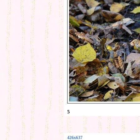
5
426x637