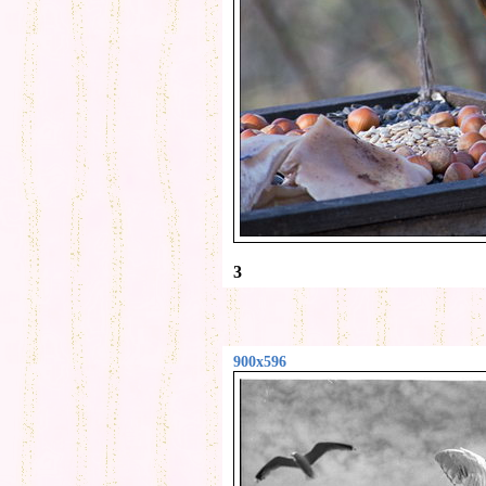
3
900x596