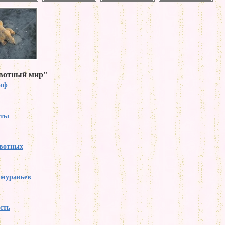
ивотный мир"
тиф
аты
вотных
 муравьев
сть