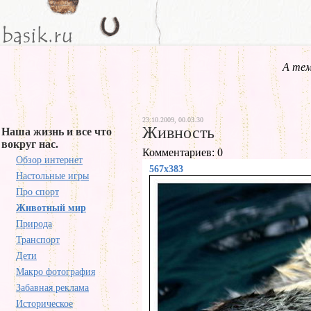
А тем
23.10.2009, 00.03.30
Живность
Наша жизнь и все что
вокруг нас.
Комментариев: 0
Обзор интернет
567x383
Настольные игры
Про спорт
Животный мир
Природа
Транспорт
Дети
Макро фотография
Забавная реклама
Историческое