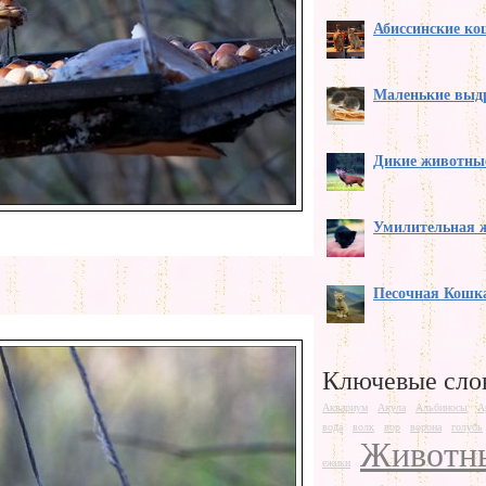
Абиссинские к
Маленькие выд
Дикие животны
Умилительная 
Песочная Кошк
Ключевые сло
Аквариум
Акула
Альбиносы
А
вода
волк
вор
ворона
голубь
Животн
ежики