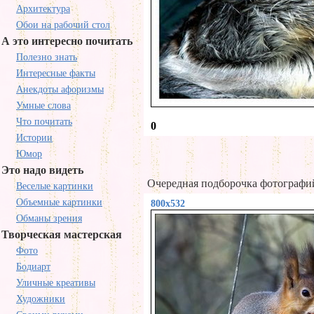
Архитектура
Обои на рабочий стол
А это интересно почитать
Полезно знать
Интересные факты
Анекдоты афоризмы
Умные слова
Что почитать
0
Истории
Юмор
Это надо видеть
Очередная подборочка фотографи
Веселые картинки
Объемные картинки
800x532
Обманы зрения
Творческая мастерская
Фото
Бодиарт
Уличные креативы
Художники