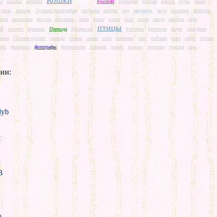
Кошки
ва
косатка
котенок
Красота
КреатиВ
крокодил
кролик
крысы
куры
ласка
медведь
лисы
лошадь
Лучшие фотографии
лягушки
мебель
мед
мода
моллюск
монстры
ыши
насекомое
носухи
обезьяны
обои
океан
олень
осел
охота
панда
пантера
паук
птицы
ай
портрет
приматы
Природа
Профессии
Растения
рептилии
родео
рождение
собаки
иньи
Своими руками
синицы
сказка
скаты
слон
смешные
снег
сова
спорт
страхи
аль
фламинго
фотографы
фотоработы
Хищник
хомяк
хорьки
черепаха
чувства
шар
ии:
yb
t
B
m