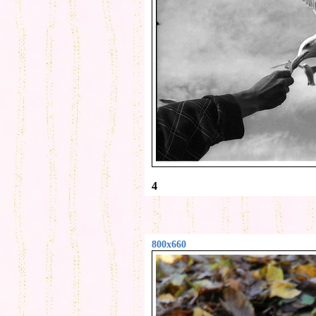
4
800x660