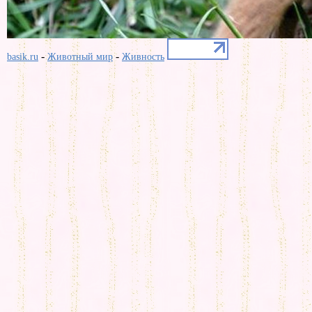
-
-
basik.ru
Животный мир
Живность