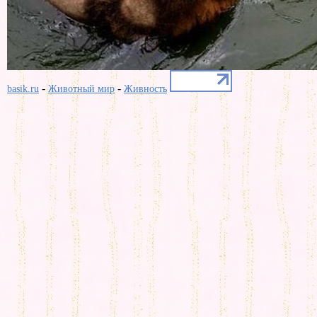
-
-
basik.ru
Животный мир
Живность