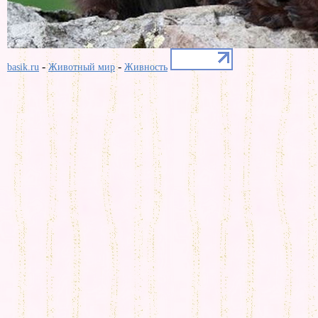
-
-
basik.ru
Животный мир
Живность