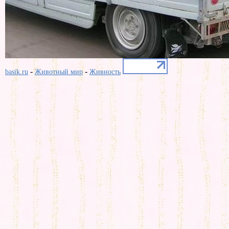
-
-
basik.ru
Животный мир
Живность