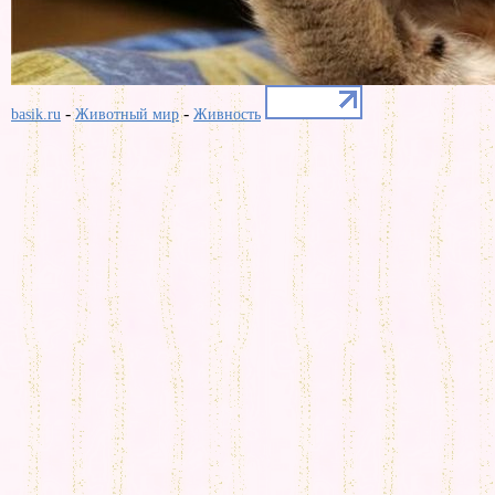
-
-
basik.ru
Животный мир
Живность