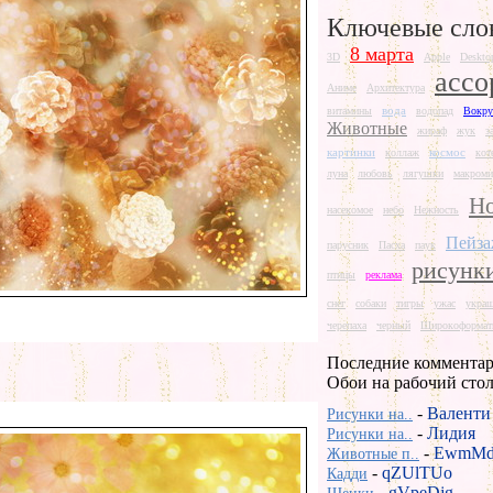
Ключевые сло
8 марта
3D
Apple
Deskto
ассо
Аниме
Архитектура
вода
витамины
водопад
Вокру
Животные
жираф
жук
з
картинки
космос
коллаж
кот
луна
любовь
лягушки
макроми
Но
насекомое
небо
Нежность
Пейз
парусник
Пасха
паук
рисунк
птицы
реклама
снег
собаки
тигры
ужас
укра
черепаха
черный
Широкоформат
Последние комментар
Обои на рабочий сто
-
Валенти
Рисунки на..
-
Лидия
Рисунки на..
-
EwmMd
Животные п..
-
qZUlTUo
Кадди
-
gVpeDjg