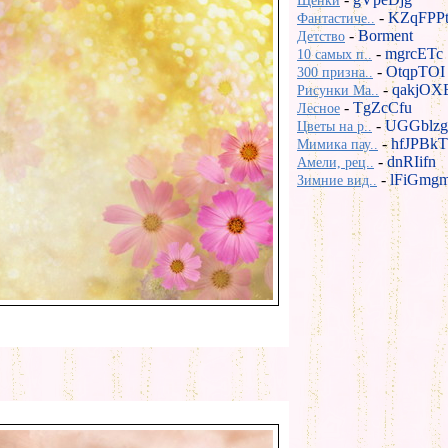
Щенки
-
KZqFPP
Фантастиче..
-
Borment
Детство
-
mgrcETc
10 самых п..
-
OtqpTOI
300 призна..
-
qakjOX
Рисунки Ma..
-
TgZcCfu
Лесное
-
UGGblzg
Цветы на р..
-
hfJPBkT
Мимика пау..
-
dnRIifn
Амели, рец..
-
lFiGmg
Зимние вид..