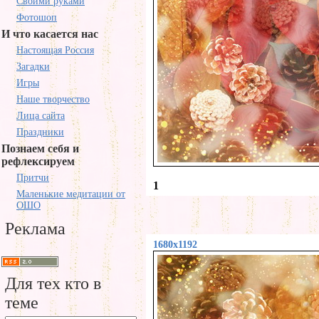
Своими руками
Фотошоп
И что касается нас
Настоящая Россия
Загадки
Игры
Наше творчество
Лица сайта
Праздники
Познаем себя и
рефлексируем
Притчи
1
Маленькие медитации от
ОШО
Реклама
1680x1192
Для тех кто в
теме