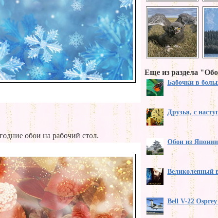
Еще из раздела "Обо
Бабочки в бол
Друзья, с наст
годние обои на рабочий стол.
Обои из Японии
Великолепный 
Bell V-22 Ospre