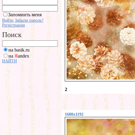
Запомнить меня
Войти
Забыли пароль?
Регистрация
Поиск
на basik.ru
на
Я
andex
НАЙТИ
2
1680x1192