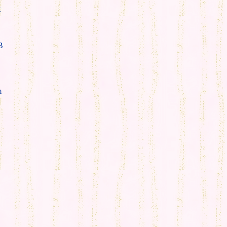
t
B
m