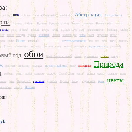
ва:
Абстракция
Автомобили
pography
HDR
Iphone
National Geographic
Vladstudio
рти
Африка
бабочка
Бугатти
бумажные обои
Вектор
вертолет
Веселые обои
весна
г света
волк
Восток
восход
город
горы
Доктор Хаус
дом
драгоценности
драконы
ежики
зеленый
зима
акат
замки
звезды
здания
Земля
земноводне
змея
игрушки
игры
Красота
Кошки
крупным планом
енок
кофе
красный
лед
лес
лето
лисы
лошадь
мультфильмы
р
Масло
математика
медведь
молнии
море
мосты
мотоцикл
муравей
обои
вый год
осень
Обои Анны Уткиной
огонь
оранжевый
панда
Природа
аж
подводный мир
пещеры
пингвины
подарки
поле
праздники
и
роботы
розы
рыбы
самолет
свадьба
Сергей Доля
синий
сказка
сказки
сладкое
слон
цветы
цвет
шения
флаг
Формула 1
фотошоп
фрактал
Футбол
Холод
художники
Япония
ные обои
шрифт
ии:
л
yb