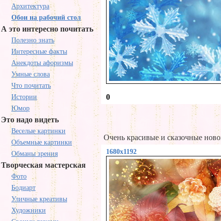
Архитектура
Обои на рабочий стол
А это интересно почитать
Полезно знать
Интересные факты
Анекдоты афоризмы
Умные слова
Что почитать
0
Истории
Юмор
Это надо видеть
Веселые картинки
Очень красивые и сказочные ново
Объемные картинки
1680x1192
Обманы зрения
Творческая мастерская
Фото
Бодиарт
Уличные креативы
Художники