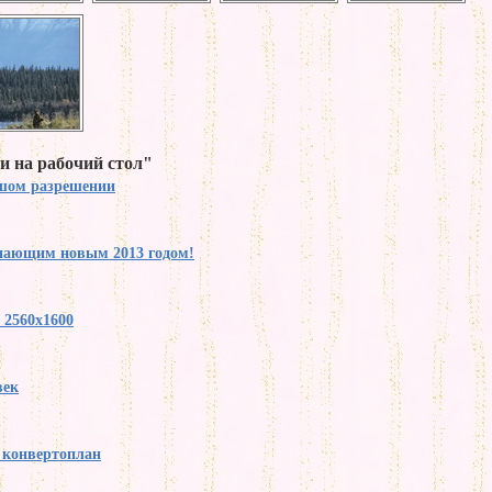
и на рабочий стол"
ьшом разрешении
упающим новым 2013 годом!
 2560x1600
век
y конвертоплан