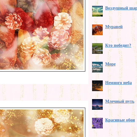
Воздушный ша
Муравей
Кто победит?
Море
Немного неба
Млечный путь
Красивые обои