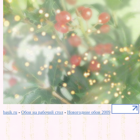
-
-
basik.ru
Обои на рабочий стол
Новогодние обои 2009