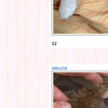
12
600x450