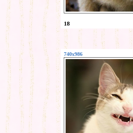
18
740x986