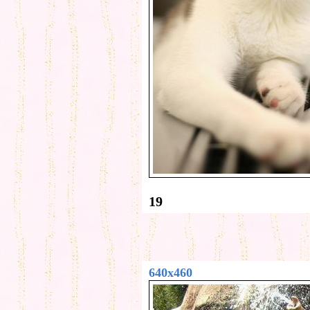
19
640x460