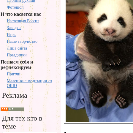
Своими руками
Фотошоп
И что касается нас
Настоящая Россия
Загадки
Игры
Наше творчество
Лица сайта
Праздники
Познаем себя и
рефлексируем
Притчи
Маленькие медитации от
ОШО
Реклама
Для тех кто в
теме