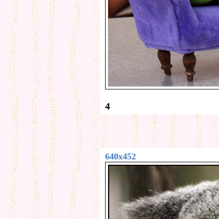
4
640x452