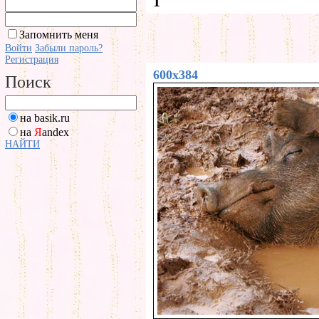
1
Запомнить меня
Войти
Забыли пароль?
Регистрация
600x384
Поиск
на basik.ru
на
Я
andex
НАЙТИ