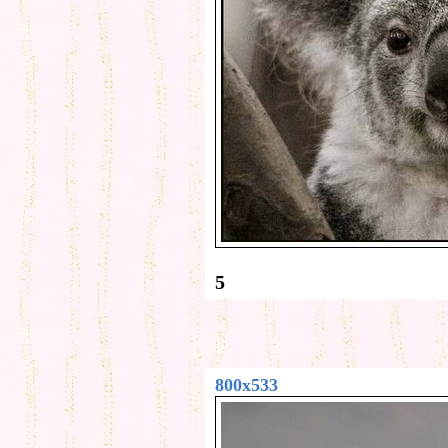
5
800x533