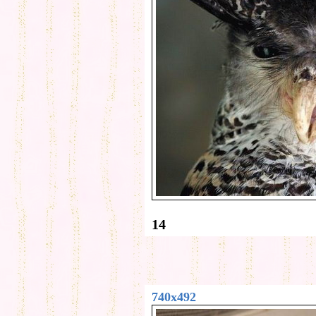
14
740x492