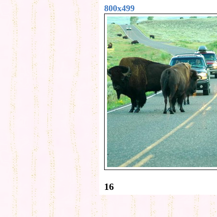
800x499
16