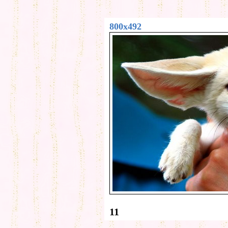
800x492
11