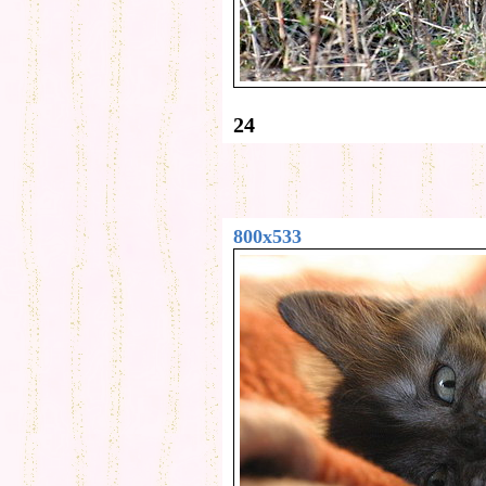
24
800x533