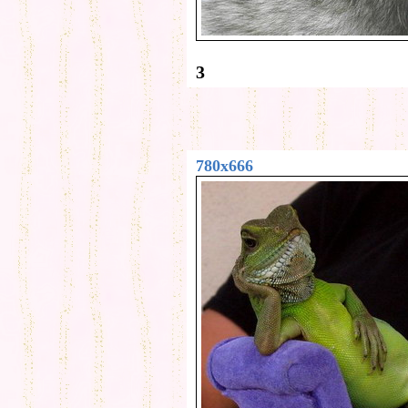
3
780x666