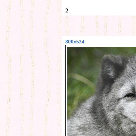
2
800x534