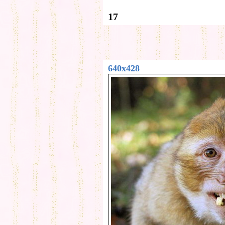
17
640x428