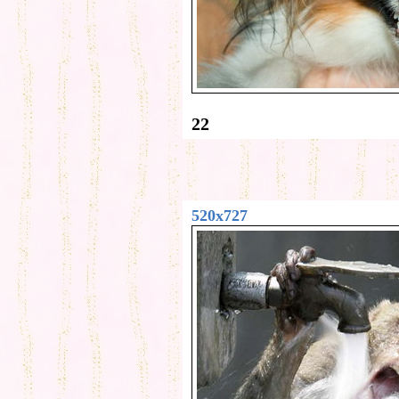
22
520x727