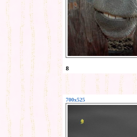
8
700x525