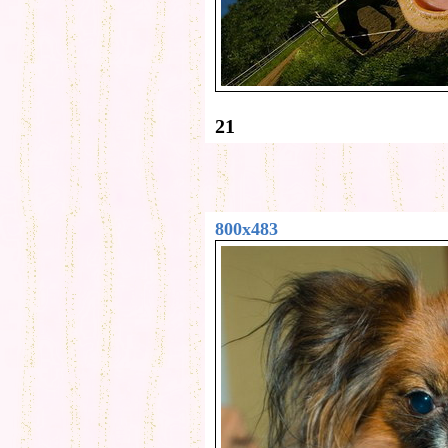
21
800x483