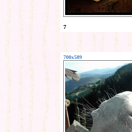
7
700x589