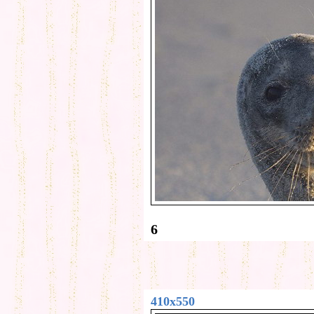
6
410x550