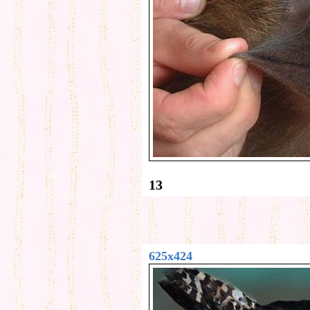
13
625x424