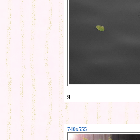
9
740x555