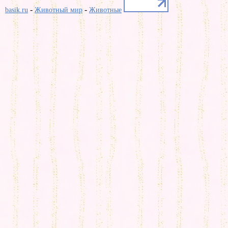
-
-
basik.ru
Животный мир
Животные