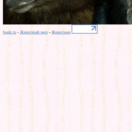
-
-
basik.ru
Животный мир
Животные