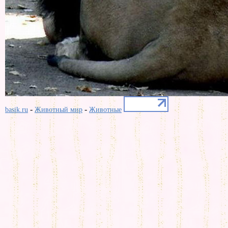
-
-
basik.ru
Животный мир
Животные