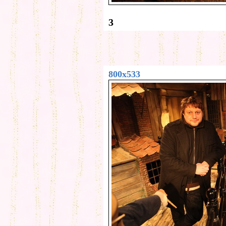
3
800x533