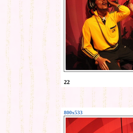
22
800x533