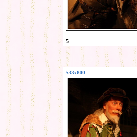
5
533x800