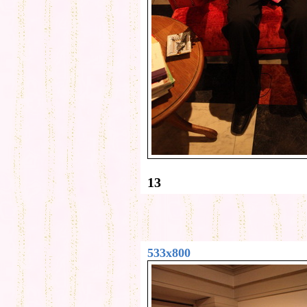
13
533x800