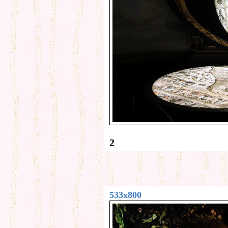
2
533x800