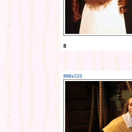
8
800x533