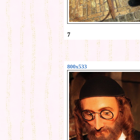
7
800x533