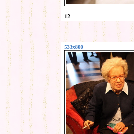
12
533x800