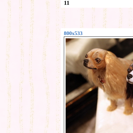
11
800x533