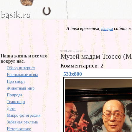
А тем временем,
сайта жд
форум
08.01.2011, 23.09.15
Музей мадам Тюссо (M
Наша жизнь и все что
вокруг нас.
Комментариев: 2
Обзор интернет
533x800
Настольные игры
Про спорт
Животный мир
Природа
Транспорт
Дети
Макро фотография
Забавная реклама
Историческое