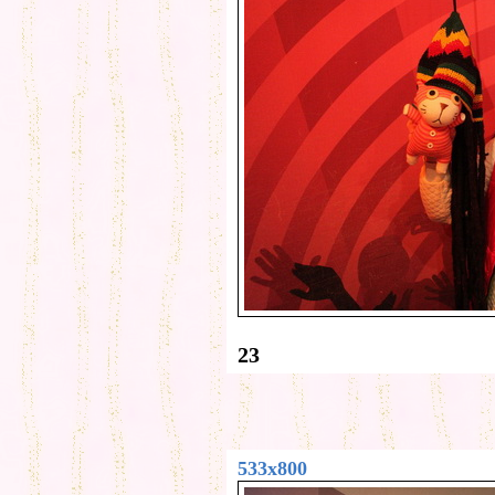
23
533x800