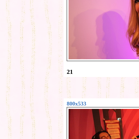
21
800x533