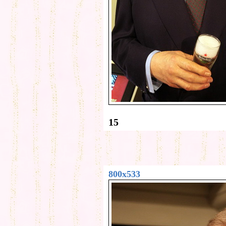
15
800x533