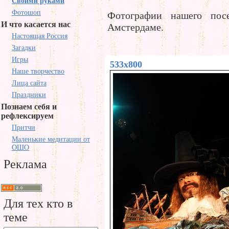
Своими руками
Фотошоп
Фотографии нашего пос
И что касается нас
Амстердаме.
Настоящая Россия
Загадки
Игры
533x800
Наше творчество
Лица сайта
Праздники
Познаем себя и
рефлексируем
Притчи
Маленькие медитации от
ОШО
Реклама
Для тех кто в
теме