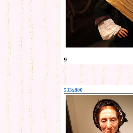
9
533x800