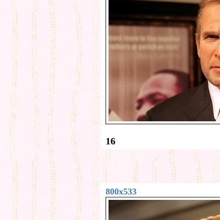
16
800x533