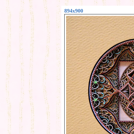
894x900