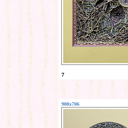
7
900x706