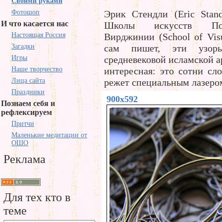
Своими руками
Фотошоп
Эрик Стендли (Eric Stand
И что касается нас
Школы искусств Поли
Настоящая Россия
Вирджинии (School of Visu
Загадки
сам пишет, эти узоры
Игры
средневековой исламской а
Наше творчество
интересная: это сотни сло
Лица сайта
режет специальным лазеро
Праздники
900x592
Познаем себя и
рефлексируем
Притчи
Маленькие медитации от
ОШО
Реклама
Для тех кто в
теме