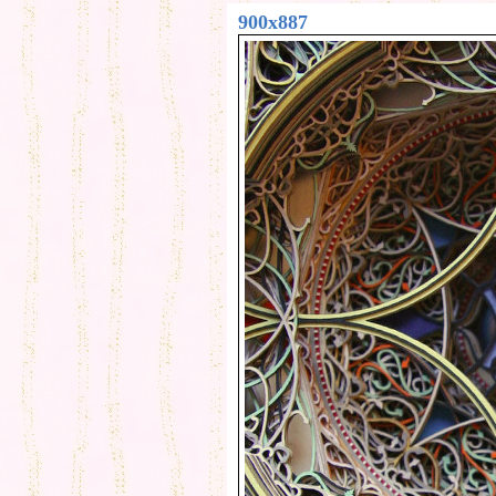
900x887