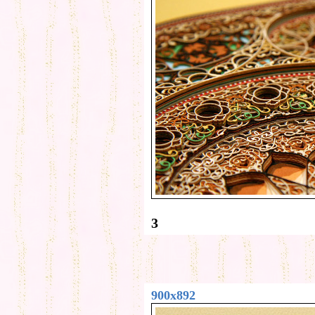
3
900x892