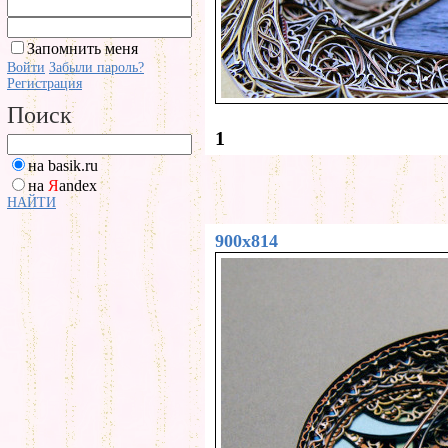
Запомнить меня
Войти
Забыли пароль?
Регистрация
Поиск
1
на basik.ru
на
Я
andex
НАЙТИ
900x814