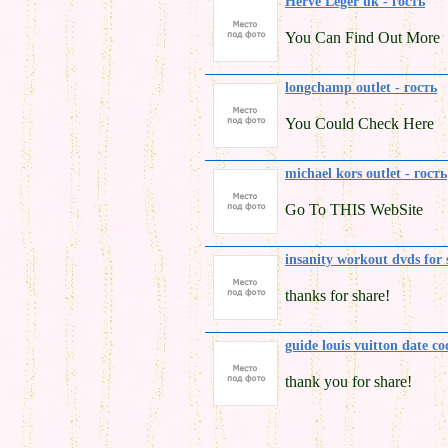
Herve Leger uk - гость
You Can Find Out More
longchamp outlet - гость
You Could Check Here
michael kors outlet - гость
Go To THIS WebSite
insanity workout dvds for s
thanks for share!
guide louis vuitton date co
thank you for share!