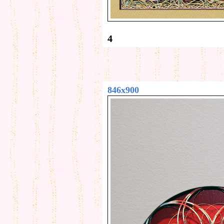
4
846x900