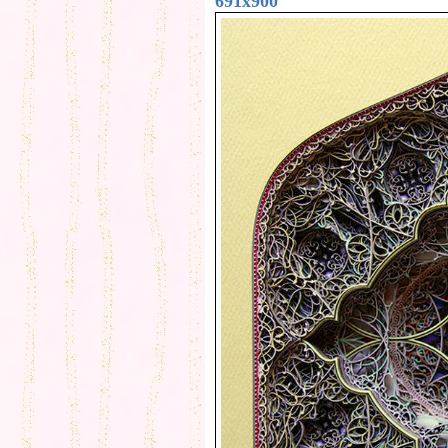
691x900