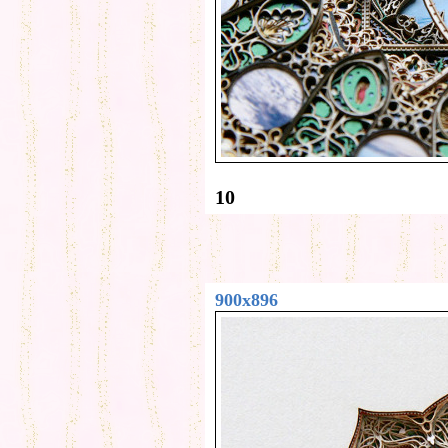
10
900x896