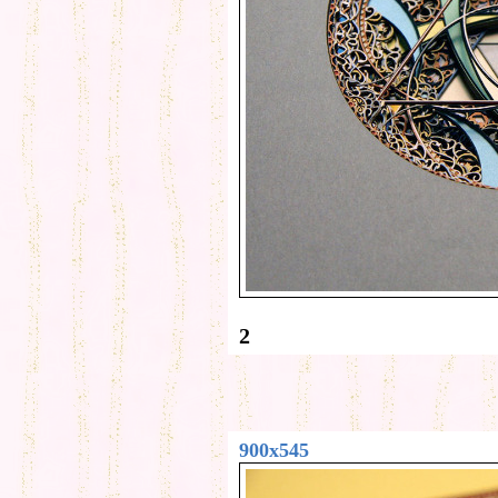
2
900x545