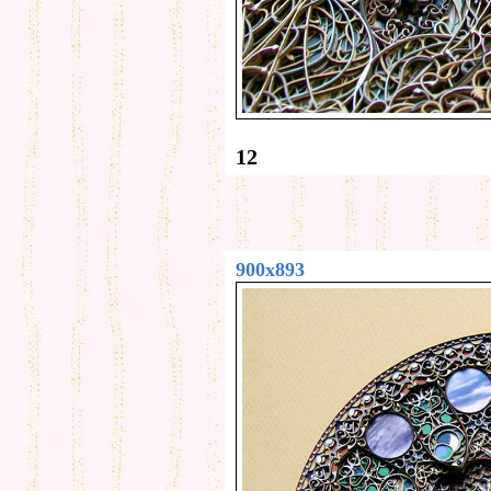
12
900x893