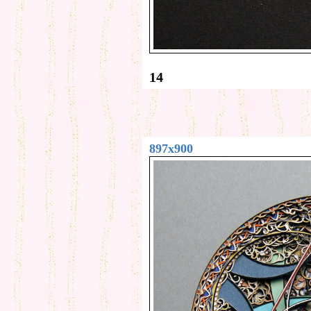
14
897x900