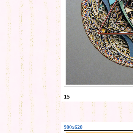
15
900x620