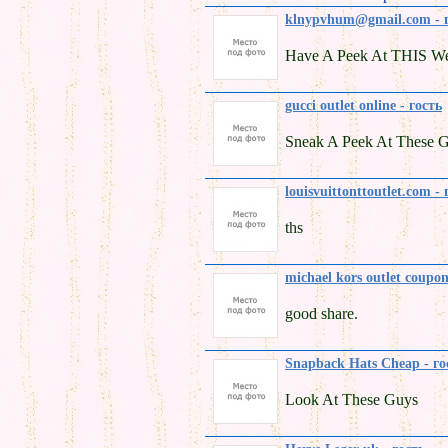
klnypvhum@gmail.com - 
Have A Peek At THIS We
gucci outlet online - гость
Sneak A Peek At These 
louisvuittonttoutlet.com - 
ths
michael kors outlet coupon
good share.
Snapback Hats Cheap - го
Look At These Guys