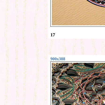
17
900x388