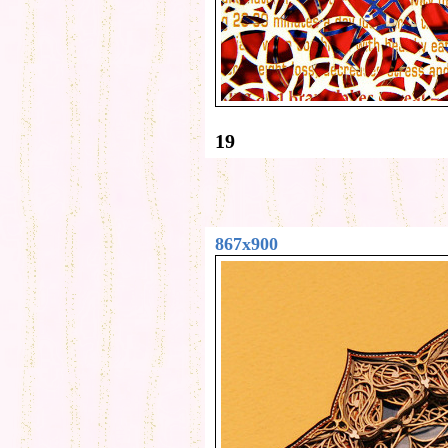
19
867x900