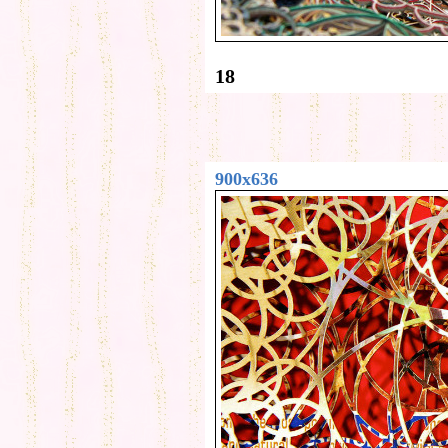
18
900x636