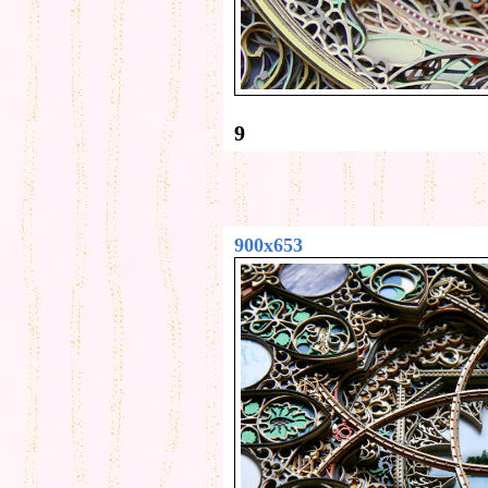
9
900x653