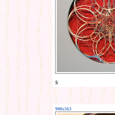
5
900x563