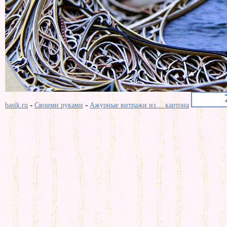
-
-
basik.ru
Своими руками
Ажурные витражи из… картона