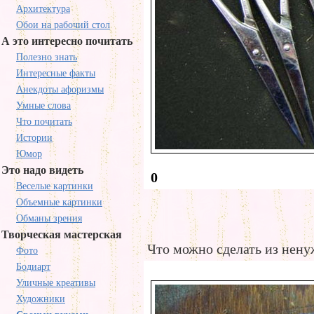
Архитектура
Обои на рабочий стол
А это интересно почитать
Полезно знать
Интересные факты
Анекдоты афоризмы
Умные слова
Что почитать
Истории
Юмор
Это надо видеть
0
Веселые картинки
Объемные картинки
Обманы зрения
Творческая мастерская
Что можно сделать из нен
Фото
Бодиарт
Уличные креативы
Художники