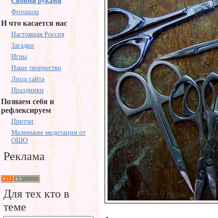
Своими руками
Фотошоп
И что касается нас
Настоящая Россия
Загадки
Игры
Наше творчество
Лица сайта
Праздники
Познаем себя и
рефлексируем
Притчи
Маленькие медитации от
ОШО
Реклама
Для тех кто в
теме