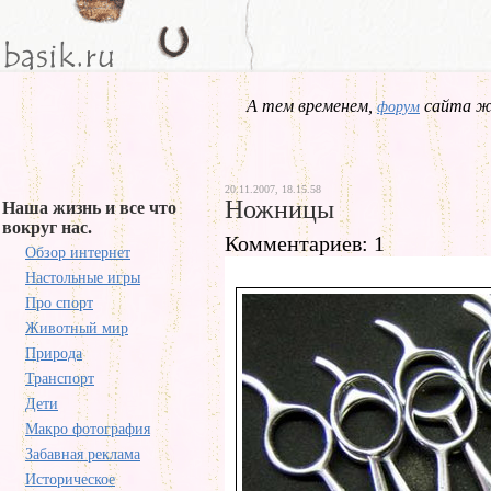
А тем временем,
сайта жд
форум
20.11.2007, 18.15.58
Ножницы
Наша жизнь и все что
вокруг нас.
Комментариев: 1
Обзор интернет
Настольные игры
Про спорт
Животный мир
Природа
Транспорт
Дети
Макро фотография
Забавная реклама
Историческое