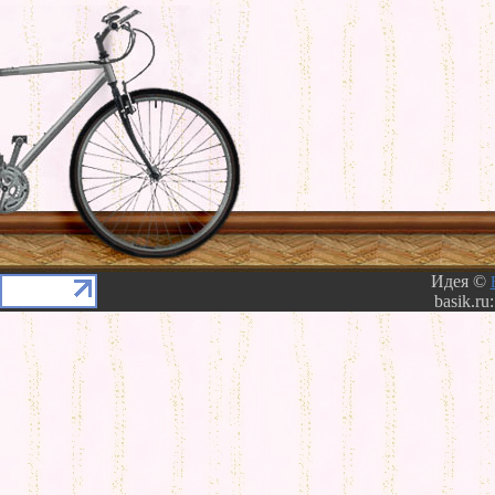
Идея ©
basik.ru