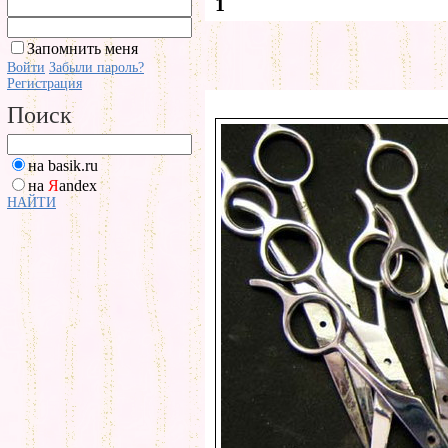
1
Запомнить меня
Войти
Забыли пароль?
Регистрация
Поиск
на basik.ru
на
Я
andex
НАЙТИ