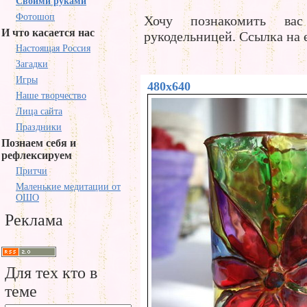
Своими руками
Фотошоп
Хочу познакомить ва
И что касается нас
рукодельницей. Ссылка на 
Настоящая Россия
Загадки
Игры
480x640
Наше творчество
Лица сайта
Праздники
Познаем себя и
рефлексируем
Притчи
Маленькие медитации от
ОШО
Реклама
Для тех кто в
теме