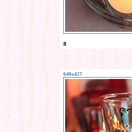
8
640x427