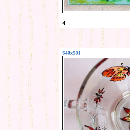
4
640x501