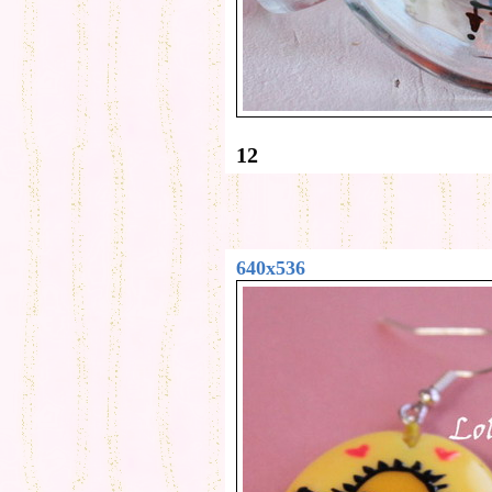
12
640x536