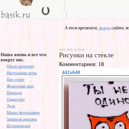
А тем временем,
сайта жд
форум
18.01.2010, 16.15.18
Рисунки на стекле
Наша жизнь и все что
вокруг нас.
Комментариев: 18
Обзор интернет
442x640
Настольные игры
Про спорт
Животный мир
Природа
Транспорт
Дети
Макро фотография
Забавная реклама
Историческое