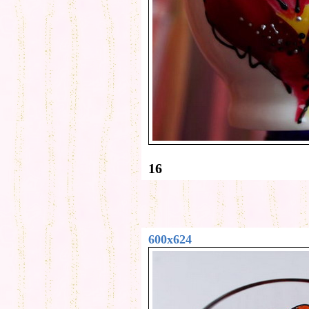
16
600x624