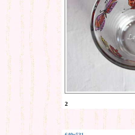
2
640x531