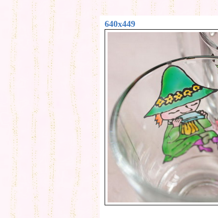
640x449