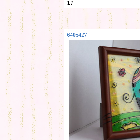
17
640x427