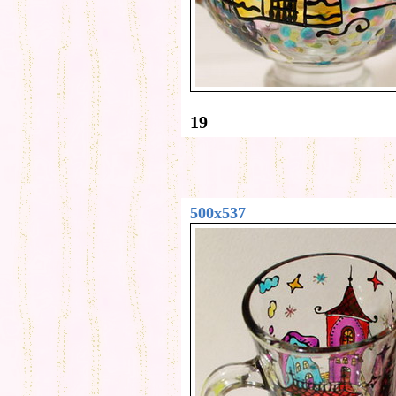
19
500x537