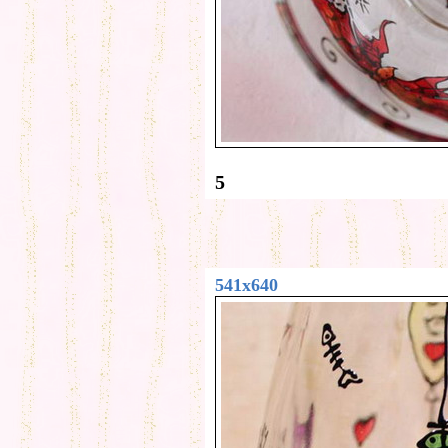
5
541x640