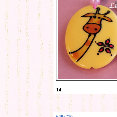
14
640x710