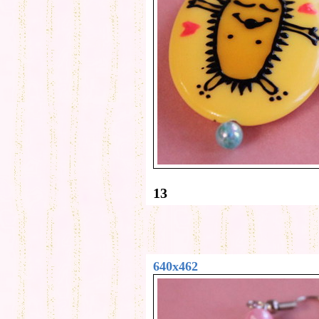
13
640x462