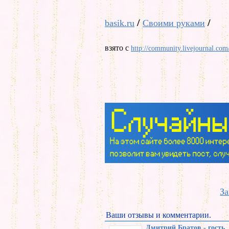
/
/
basik.ru
Своими руками
взято с
http://community.livejournal.com
За
Ваши отзывы и комментарии.
Дмитрий Братов - гость