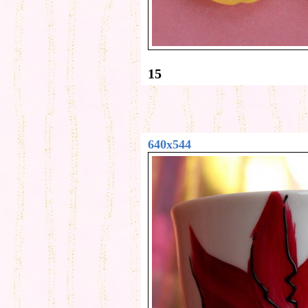
15
640x544