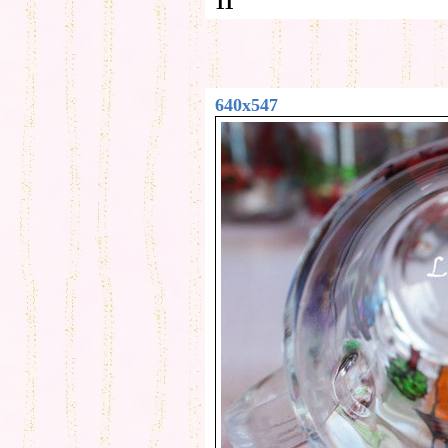
11
640x547