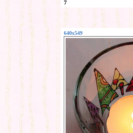
7
640x549