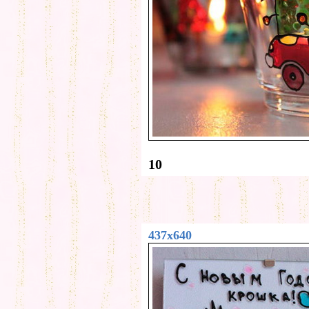
10
437x640