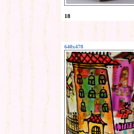
18
640x478