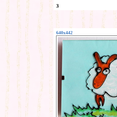
3
640x442