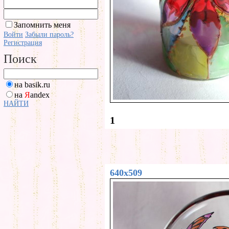
Запомнить меня
Войти
Забыли пароль?
Регистрация
Поиск
на basik.ru
на
Я
andex
НАЙТИ
1
640x509