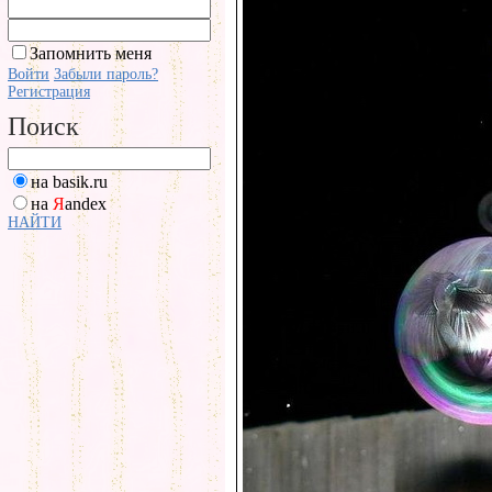
Запомнить меня
Войти
Забыли пароль?
Регистрация
Поиск
на basik.ru
на
Я
andex
НАЙТИ