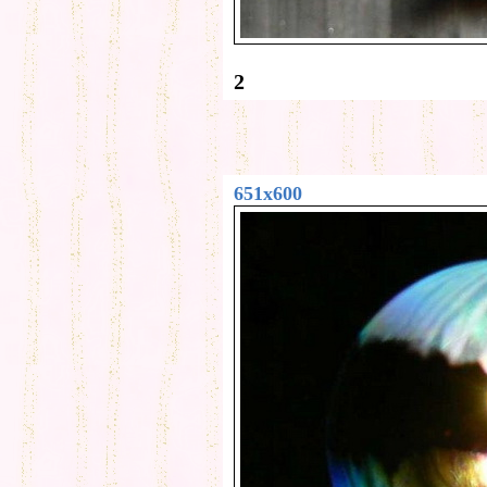
2
651x600