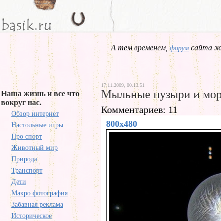
А тем временем,
сайта жд
форум
17.11.2009, 00.13.51
Мыльные пузыри и мор
Наша жизнь и все что
вокруг нас.
Комментариев: 11
Обзор интернет
800x480
Настольные игры
Про спорт
Животный мир
Природа
Транспорт
Дети
Макро фотография
Забавная реклама
Историческое