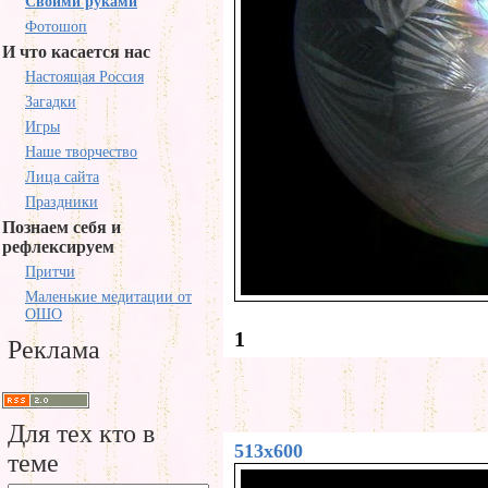
Своими руками
Фотошоп
И что касается нас
Настоящая Россия
Загадки
Игры
Наше творчество
Лица сайта
Праздники
Познаем себя и
рефлексируем
Притчи
Маленькие медитации от
ОШО
1
Реклама
Для тех кто в
513x600
теме