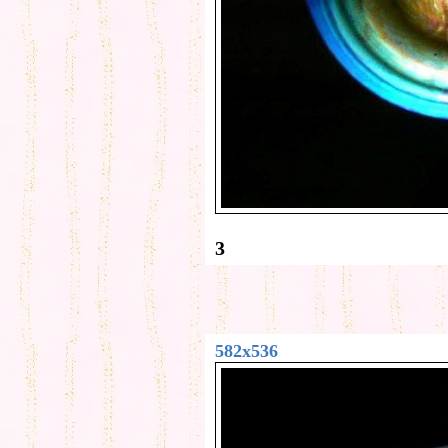
3
582x536