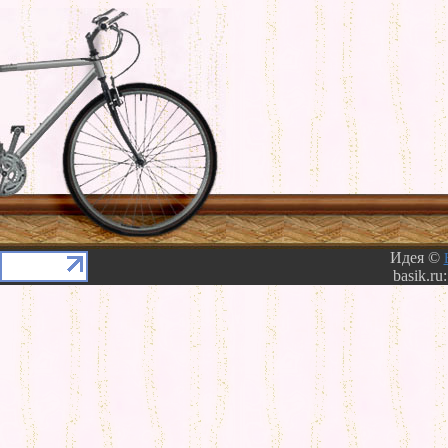
Идея ©
basik.ru