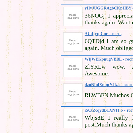
yHyJUGGRAgbCKpHBY - 
36NOGj I apprecia
thanks again. Want
AUtljytpCnc - гость
6QTDjd I am so gr
again. Much oblige
WljWEKpnugVBBL - гост
ZlYRLw wow, aw
Awesome.
dznNInlXniqtYJlzo - гост
RLWBFN Muchos Gra
iSCtZcqydBTXNTFb - гос
Wbjs8E I really l
post.Much thanks a