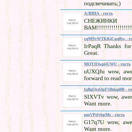
подсвечивать;)
АЛИНА - гость
СНЕЖИНКИ
ВАМ!!!!!!!!!!!!!!!!!!
cqMNvWTKKiCqqRw - го
IrPaqR Thanks for
Great.
MQTJOwpijUWU - гость
uUXQJu wow, aweso
forward to read mo
fqBgOrzQpFSBdagBB - го
SIXVTv wow, aweso
Want more.
pmVPtfvbpMx - гость
G17q7U wow, awes
Want more.