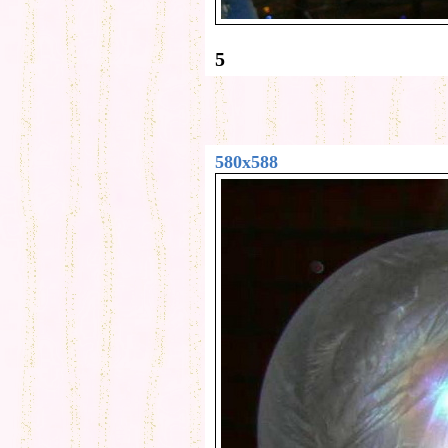
5
580x588