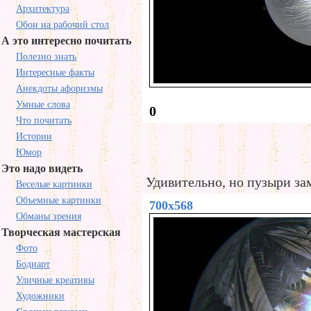
Архитектура
Обои на рабочий стол
А это интересно почитать
Полезно знать
Интересные факты
Анекдоты афоризмы
Умные слова
0
Что почитать
Истории
Юмор
Это надо видеть
Удивительно, но пузыри за
Веселые картинки
Объемные картинки
700x568
Обманы зрения
Творческая мастерская
Фото
Бодиарт
Уличные креативы
Художники