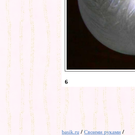
6
/
/
basik.ru
Своими руками