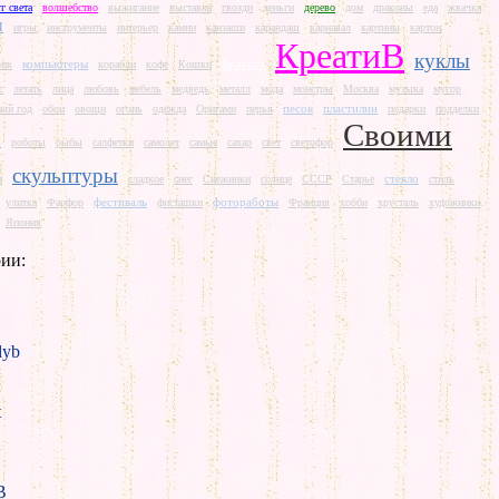
г света
волшебство
выжигание
выставка
гвозди
деньги
дерево
дом
драконы
еда
жвачка
и
игры
инструменты
интерьер
камни
канзаши
карандаш
карнавал
картины
картон
КреатиВ
куклы
компьютеры
Красота
рик
корабли
кофе
Кошки
с
летать
лица
любовь
мебель
медведь
металл
мода
монстры
Москва
музыка
мусор
песок
пластилин
ый год
обои
овощи
огонь
одежда
Оригами
перья
подарки
подделки
Своими
и
роботы
рыбы
салфетки
самолет
самые
сахар
свет
светофор
скульптуры
стекло
и
сладкое
снег
Снежинки
солнце
СССР
Старье
стиль
фестиваль
фотоработы
улитка
Фарфор
фисташки
Франция
хобби
хрусталь
художники
Япония
ии:
yb
t
B