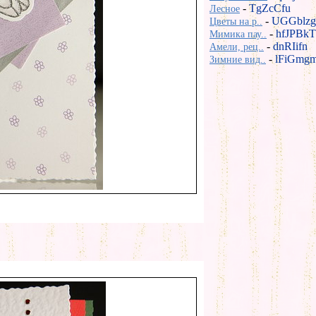
-
TgZcCfu
Лесное
-
UGGblzg
Цветы на р..
-
hfJPBkT
Мимика пау..
-
dnRIifn
Амели, рец..
-
lFiGmg
Зимние вид..