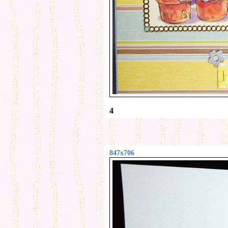
4
847x706