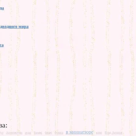
да
одводного мира
са
ва:
в миниатюре
буз
Архитектура
атлас
баланс
бисер
бумага
вино
Влад Артазов