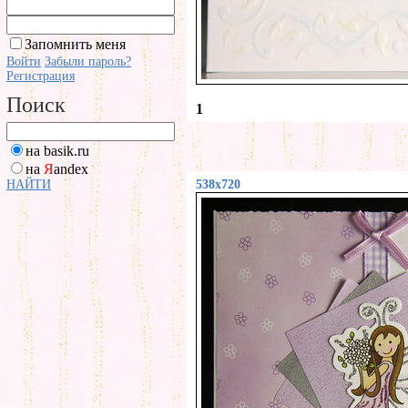
Запомнить меня
Войти
Забыли пароль?
Регистрация
Поиск
1
на basik.ru
на
Я
andex
НАЙТИ
538x720