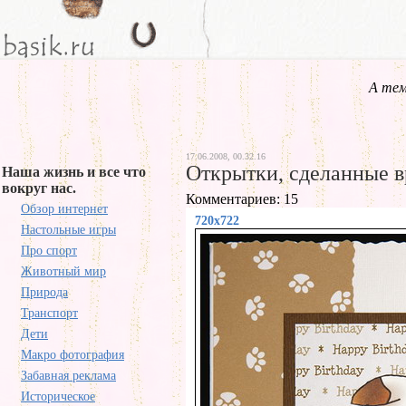
А тем
17.06.2008, 00.32.16
Открытки, сделанные 
Наша жизнь и все что
вокруг нас.
Комментариев: 15
Обзор интернет
720x722
Настольные игры
Про спорт
Животный мир
Природа
Транспорт
Дети
Макро фотография
Забавная реклама
Историческое