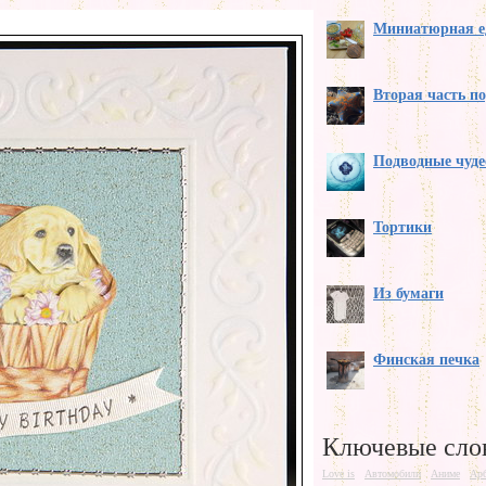
Миниатюрная е
Вторая часть п
Подводные чуде
Тортики
Из бумаги
Финская печка
Ключевые сло
Love is
Автомобили
Аниме
Ар