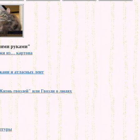
оими руками"
жи из… картона
кани и атласных лент
Жизнь гвоздей" или Гвозди о людях
птуры