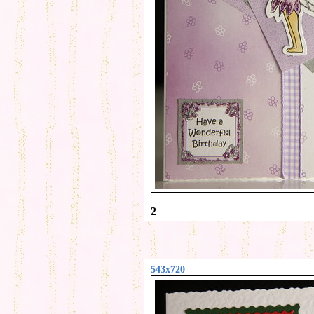
2
543x720