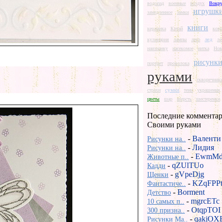
водопад
военные
воздух
Вокру
игрушк
замедленное
замки
книги
керамика
Китай
ков
лед
кулинария
лампы
лего
ле
наизнанку
насекомое
нитка
Нов
рисунк
портрет
проволока
руками
скворечник
сумки
страхи
тени
украшения
цветы
шар
шерсть
шестеренки
Последние комментар
Своими руками
-
Валенти
Рисунки на..
-
Лидия
Рисунки на..
-
EwmMd
Животные п..
-
qZUlTUo
Кадди
-
gVpeDjg
Щенки
-
KZqFPP
Фантастиче..
-
Borment
Детство
-
mgrcETc
10 самых п..
-
OtqpTOI
300 призна..
-
qakjOX
Рисунки Ma..