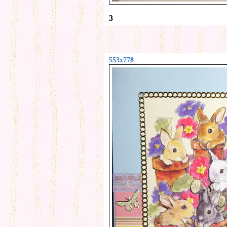
3
553x778