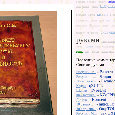
водопад
военные
воздух
Вокру
игрушк
замедленное
замки
книги
керамика
Китай
ков
лед
кулинария
лампы
лего
ле
наизнанку
насекомое
нитка
Нов
рисунк
портрет
проволока
руками
скворечник
сумки
страхи
тени
украшения
цветы
шар
шерсть
шестеренки
Последние комментар
Своими руками
-
Валенти
Рисунки на..
-
Лидия
Рисунки на..
-
EwmMd
Животные п..
-
qZUlTUo
Кадди
-
gVpeDjg
Щенки
-
KZqFPP
Фантастиче..
-
Borment
Детство
-
mgrcETc
10 самых п..
-
OtqpTOI
300 призна..
-
qakjOX
Рисунки Ma..