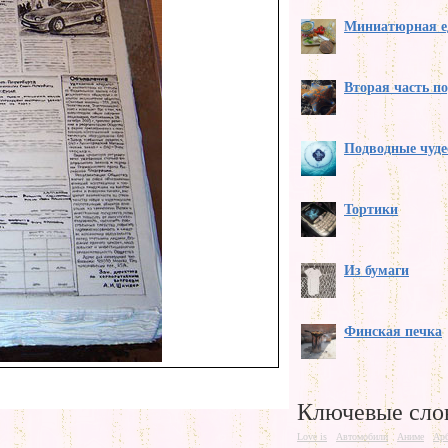
Миниатюрная е
Вторая часть п
Подводные чуде
Тортики
Из бумаги
Финская печка
Ключевые сло
Love is
Автомобили
Аниме
Ар