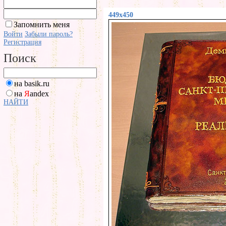
449x450
Запомнить меня
Войти
Забыли пароль?
Регистрация
Поиск
на basik.ru
на
Я
andex
НАЙТИ