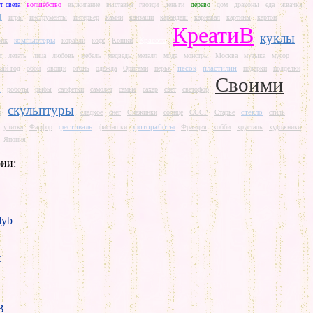
г света
волшебство
выжигание
выставка
гвозди
деньги
дерево
дом
драконы
еда
жвачка
и
игры
инструменты
интерьер
камни
канзаши
карандаш
карнавал
картины
картон
КреатиВ
куклы
компьютеры
Красота
рик
корабли
кофе
Кошки
с
летать
лица
любовь
мебель
медведь
металл
мода
монстры
Москва
музыка
мусор
песок
пластилин
ый год
обои
овощи
огонь
одежда
Оригами
перья
подарки
подделки
Своими
и
роботы
рыбы
салфетки
самолет
самые
сахар
свет
светофор
скульптуры
стекло
и
сладкое
снег
Снежинки
солнце
СССР
Старье
стиль
фестиваль
фотоработы
улитка
Фарфор
фисташки
Франция
хобби
хрусталь
художники
Япония
ии:
yb
t
B