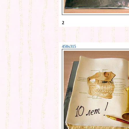
2
450x315