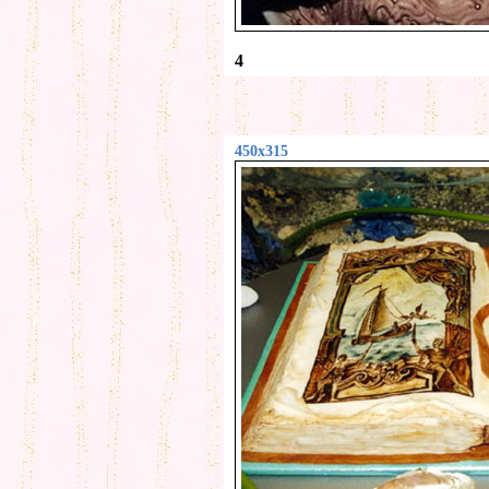
4
450x315