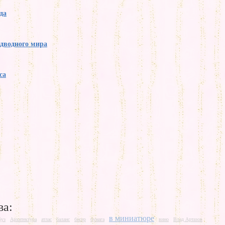
да
одводного мира
са
ва:
в миниатюре
буз
Архитектура
атлас
баланс
бисер
бумага
вино
Влад Артазов