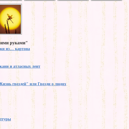
оими руками"
жи из… картона
кани и атласных лент
Жизнь гвоздей" или Гвозди о людях
птуры