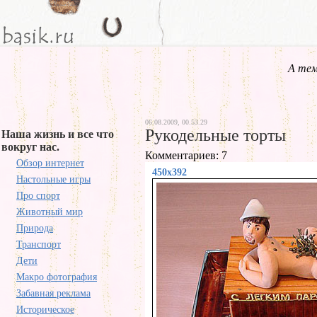
А тем
06.08.2009, 00.53.29
Рукодельные торты
Наша жизнь и все что
вокруг нас.
Комментариев: 7
Обзор интернет
450x392
Настольные игры
Про спорт
Животный мир
Природа
Транспорт
Дети
Макро фотография
Забавная реклама
Историческое