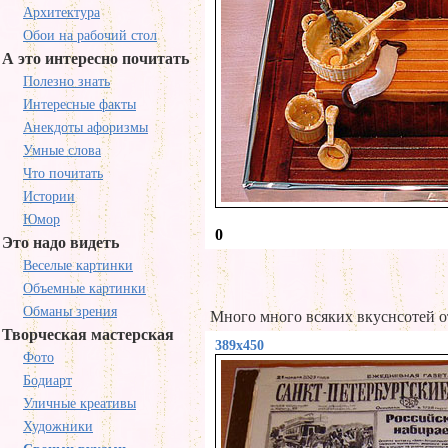
Архитектура
Обои на рабочий стол
А это интересно почитать
Полезно знать
Интересные факты
Анекдоты афоризмы
Умные слова
Что почитать
Истории
Юмор
0
Это надо видеть
Веселые картинки
Объемные картинки
Обманы зрения
Много много всяких вкуснсотей от
Творческая мастерская
389x450
Фото
Бодиарт
Уличные креативы
Художники