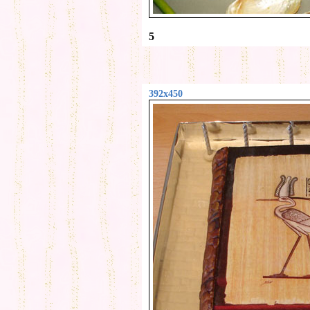
5
392x450