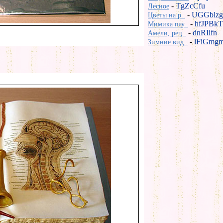
-
TgZcCfu
Лесное
-
UGGblzg
Цветы на р..
-
hfJPBkT
Мимика пау..
-
dnRIifn
Амели, рец..
-
lFiGmg
Зимние вид..