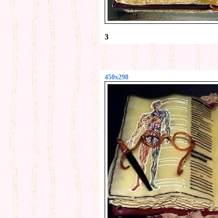
3
450x298