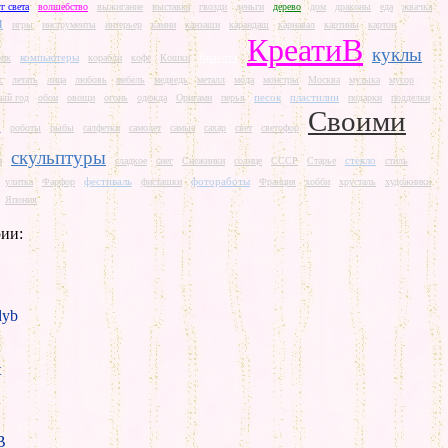
г света
волшебство
выжигание
выставка
гвозди
деньги
дерево
дом
драконы
еда
жвачка
и
игры
инструменты
интерьер
камни
канзаши
карандаш
карнавал
картины
картон
КреатиВ
куклы
компьютеры
Красота
рик
корабли
кофе
Кошки
с
летать
лица
любовь
мебель
медведь
металл
мода
монстры
Москва
музыка
мусор
песок
пластилин
ый год
обои
овощи
огонь
одежда
Оригами
перья
подарки
подделки
Своими
и
роботы
рыбы
салфетки
самолет
самые
сахар
свет
светофор
скульптуры
стекло
и
сладкое
снег
Снежинки
солнце
СССР
Старье
стиль
фестиваль
фотоработы
улитка
Фарфор
фисташки
Франция
хобби
хрусталь
художники
Япония
ии:
yb
t
B