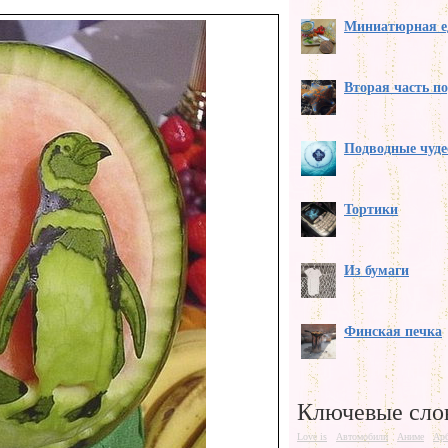
Миниатюрная е
Вторая часть п
Подводные чуде
Тортики
Из бумаги
Финская печка
Ключевые сло
Love is
Автомобили
Аниме
Ар