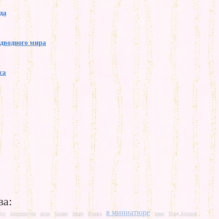
да
одводного мира
са
ва:
в миниатюре
буз
Архитектура
атлас
баланс
бисер
бумага
вино
Влад Артазов