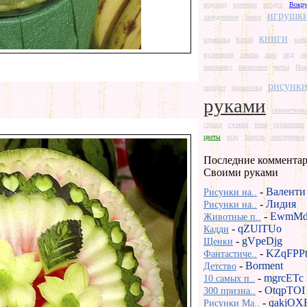
водопад
военные
воздух
Вокру
игрушк
замедленное
замки
книги
керамика
Китай
ков
лед
кулинария
лампы
лего
ле
наизнанку
насекомое
нитка
Нов
рисунк
портрет
проволока
руками
скворечник
сумки
страхи
тени
украшения
цветы
шар
шерсть
шестеренки
Последние комментар
Своими руками
-
Валенти
Рисунки на..
-
Лидия
Рисунки на..
-
EwmMd
Животные п..
-
qZUlTUo
Кадди
-
gVpeDjg
Щенки
-
KZqFPP
Фантастиче..
-
Borment
Детство
-
mgrcETc
10 самых п..
-
OtqpTOI
300 призна..
-
qakjOX
Рисунки Ma..