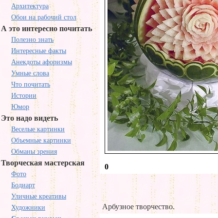
Архитектура
Обои на рабочий стол
А это интересно почитать
Полезно знать
Интересные факты
Анекдоты афоризмы
Умные слова
Что почитать
Истории
Юмор
Это надо видеть
Веселые картинки
Объемные картинки
Обманы зрения
Творческая мастерская
0
Фото
Бодиарт
Уличные креативы
Арбузное творчество.
Художники