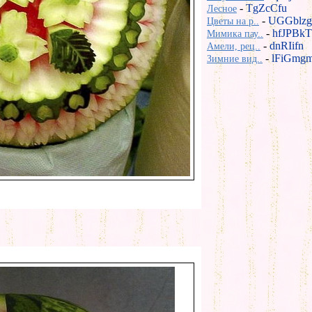
-
TgZcCfu
Лесное
-
UGGblzg
Цветы на р..
-
hfJPBkT
Мимика пау..
-
dnRIifn
Амели, рец..
-
lFiGmg
Зимние вид..