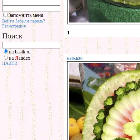
Запомнить меня
Войти
Забыли пароль?
Регистрация
1
Поиск
на basik.ru
на
Я
andex
620x620
НАЙТИ