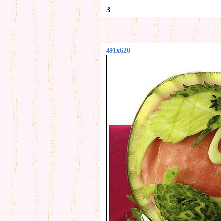
3
491x620