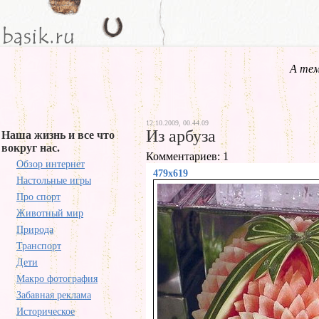
А тем
12.10.2009, 00.44.09
Из арбуза
Наша жизнь и все что
вокруг нас.
Комментариев: 1
Обзор интернет
479x619
Настольные игры
Про спорт
Животный мир
Природа
Транспорт
Дети
Макро фотография
Забавная реклама
Историческое