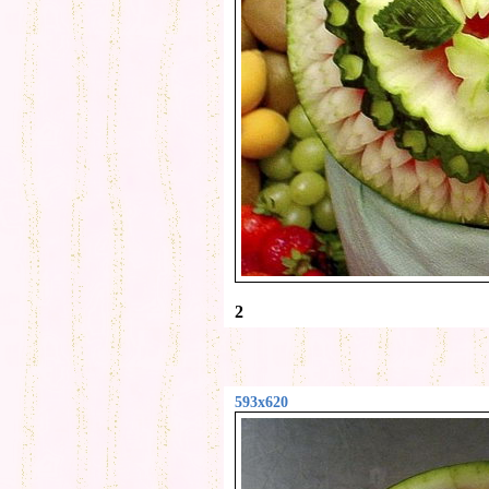
2
593x620