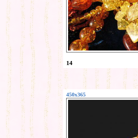
14
450x365