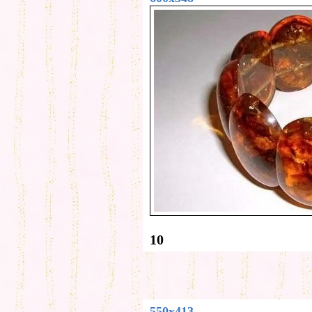
10
550x413