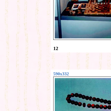
12
590x332