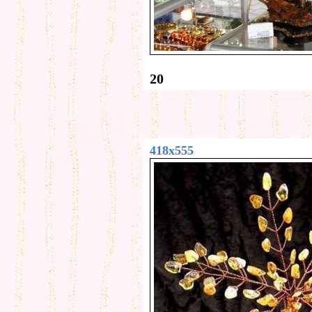
20
418x555