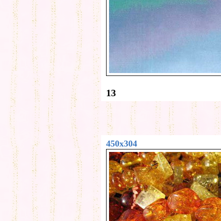
13
450x304