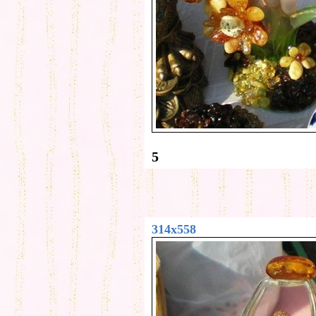
5
314x558