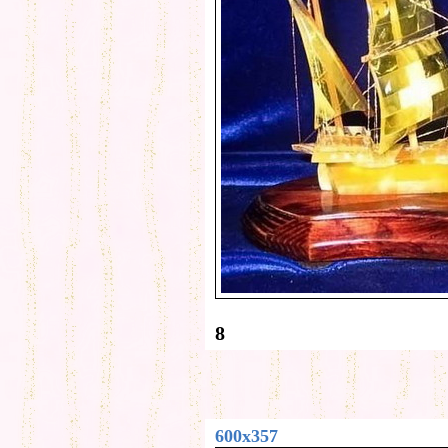
8
600x357