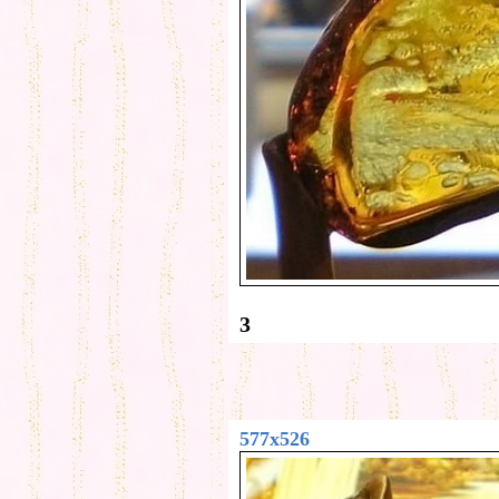
3
577x526