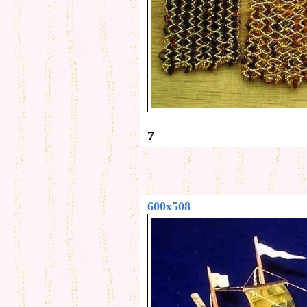
7
600x508