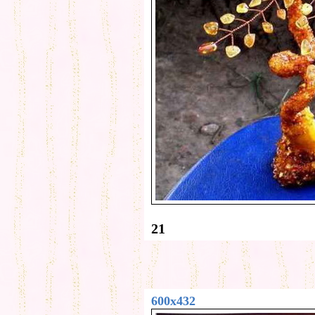
21
600x432