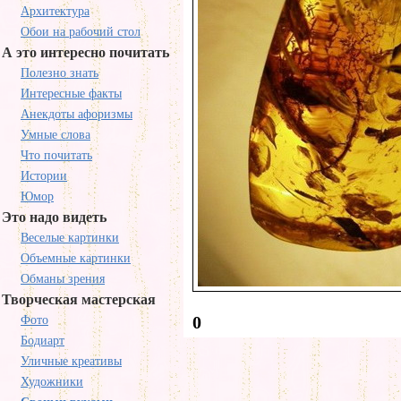
Архитектура
Обои на рабочий стол
А это интересно почитать
Полезно знать
Интересные факты
Анекдоты афоризмы
Умные слова
Что почитать
Истории
Юмор
Это надо видеть
Веселые картинки
Объемные картинки
Обманы зрения
Творческая мастерская
0
Фото
Бодиарт
Уличные креативы
Художники