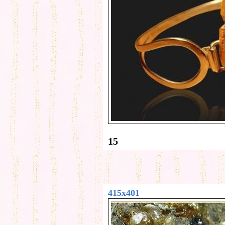
15
415x401