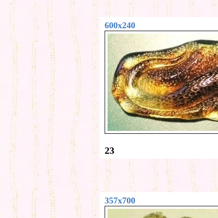
600x240
23
357x700