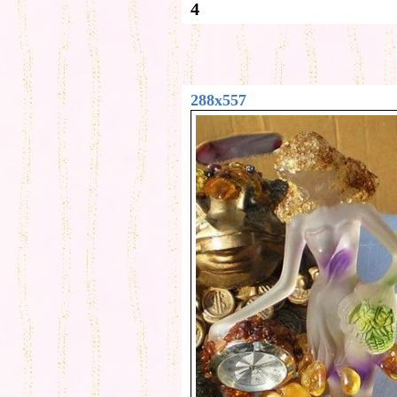
4
288x557