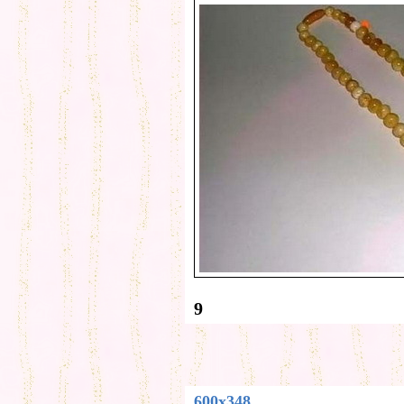
9
600x348