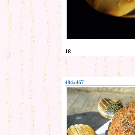
18
484x467