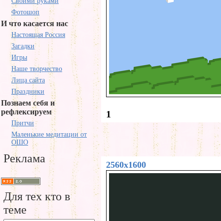
Своими руками
Фотошоп
И что касается нас
Настоящая Россия
Загадки
Игры
Наше творчество
Лица сайта
Праздники
Познаем себя и
рефлексируем
1
Притчи
Маленькие медитации от
ОШО
Реклама
2560x1600
Для тех кто в
теме