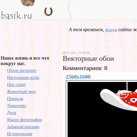
А тем временем,
сайта жд
форум
09.01.2011, 14.29.48
Векторные обои
Наша жизнь и все что
вокруг нас.
Комментариев: 8
Обзор интернет
2560x1600
Настольные игры
Про спорт
Животный мир
Природа
Транспорт
Дети
Макро фотография
Забавная реклама
Историческое