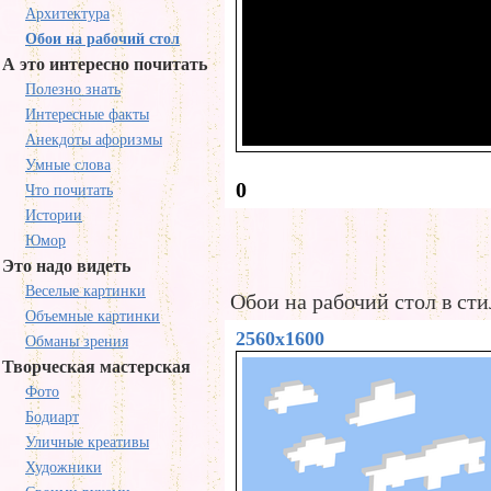
Архитектура
Обои на рабочий стол
А это интересно почитать
Полезно знать
Интересные факты
Анекдоты афоризмы
Умные слова
0
Что почитать
Истории
Юмор
Это надо видеть
Веселые картинки
Обои на рабочий стол в ст
Объемные картинки
2560x1600
Обманы зрения
Творческая мастерская
Фото
Бодиарт
Уличные креативы
Художники