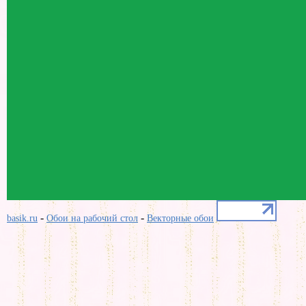
-
-
basik.ru
Обои на рабочий стол
Векторные обои