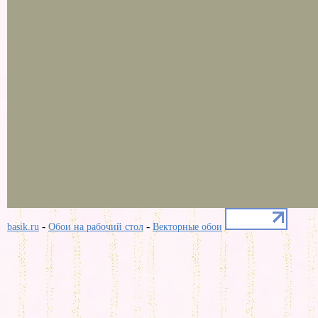
-
-
basik.ru
Обои на рабочий стол
Векторные обои