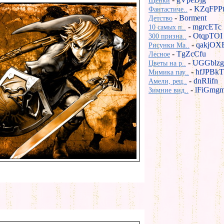
Щенки
-
KZqFPP
Фантастиче..
-
Borment
Детство
-
mgrcETc
10 самых п..
-
OtqpTOI
300 призна..
-
qakjOX
Рисунки Ma..
-
TgZcCfu
Лесное
-
UGGblzg
Цветы на р..
-
hfJPBkT
Мимика пау..
-
dnRIifn
Амели, рец..
-
lFiGmg
Зимние вид..