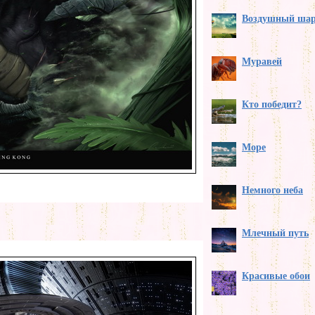
Воздушный ша
Муравей
Кто победит?
Море
Немного неба
Млечный путь
Красивые обои