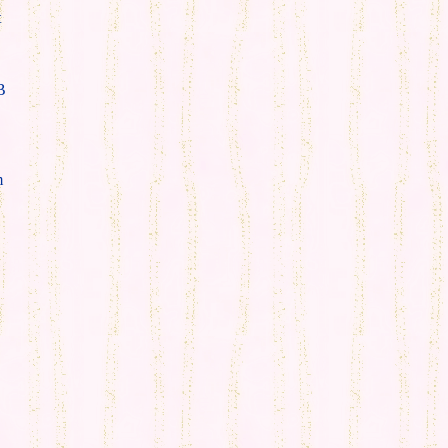
t
B
m