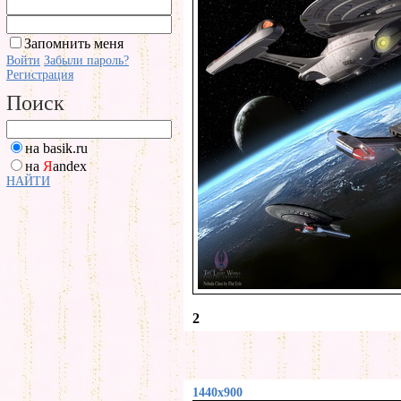
Запомнить меня
Войти
Забыли пароль?
Регистрация
Поиск
на basik.ru
на
Я
andex
НАЙТИ
2
1440x900