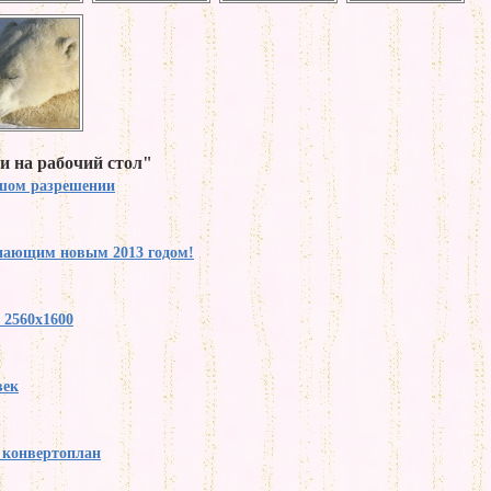
и на рабочий стол"
ьшом разрешении
упающим новым 2013 годом!
 2560x1600
век
y конвертоплан