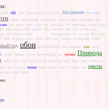
ва:
Абстракция
Автомобили
pography
HDR
Iphone
National Geographic
Vladstudio
рти
Африка
бабочка
Бугатти
бумажные обои
Вектор
вертолет
Веселые обои
весна
г света
волк
Восток
восход
город
горы
Доктор Хаус
дом
драгоценности
драконы
ежики
зеленый
зима
акат
замки
звезды
здания
Земля
земноводне
змея
игрушки
игры
Красота
Кошки
крупным планом
енок
кофе
красный
лед
лес
лето
лисы
лошадь
мультфильмы
р
Масло
математика
медведь
молнии
море
мосты
мотоцикл
муравей
обои
вый год
осень
Обои Анны Уткиной
огонь
оранжевый
панда
Природа
аж
подводный мир
пещеры
пингвины
подарки
поле
праздники
и
роботы
розы
рыбы
самолет
свадьба
Сергей Доля
синий
сказка
сказки
сладкое
слон
цветы
цвет
шения
флаг
Формула 1
фотошоп
фрактал
Футбол
Холод
художники
Япония
ные обои
шрифт
ии:
л
yb