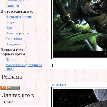
Своими руками
Фотошоп
И что касается нас
Настоящая Россия
Загадки
Игры
Наше творчество
Лица сайта
Праздники
Познаем себя и
рефлексируем
Притчи
Маленькие медитации от
1
ОШО
Реклама
1280x1024
Для тех кто в
теме