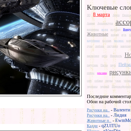
Ключевые сло
8 марта
3D
Apple
Deskto
ассо
Аниме
Архитектура
вода
витамины
водопад
Вокру
Животные
жираф
жук
з
картинки
космос
коллаж
кот
луна
любовь
лягушки
макроми
Но
насекомое
небо
Нежность
Пейз
парусник
Пасха
паук
рисунк
птицы
реклама
снег
собаки
тигры
ужас
укра
черепаха
черный
Широкоформат
Последние комментар
Обои на рабочий сто
-
Валенти
Рисунки на..
-
Лидия
Рисунки на..
-
EwmMd
Животные п..
-
qZUlTUo
Кадди
-
gVpeDjg