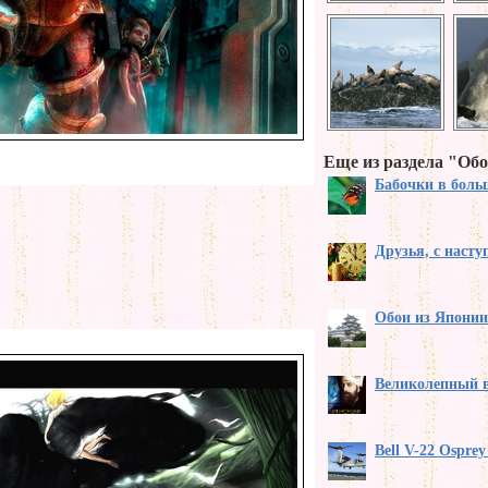
Еще из раздела "Обо
Бабочки в бол
Друзья, с наст
Обои из Японии
Великолепный 
Bell V-22 Ospre