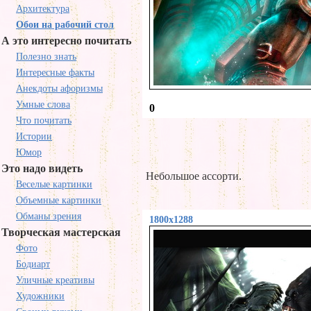
Архитектура
Обои на рабочий стол
А это интересно почитать
Полезно знать
Интересные факты
Анекдоты афоризмы
Умные слова
0
Что почитать
Истории
Юмор
Это надо видеть
Небольшое ассорти.
Веселые картинки
Объемные картинки
Обманы зрения
1800x1288
Творческая мастерская
Фото
Бодиарт
Уличные креативы
Художники