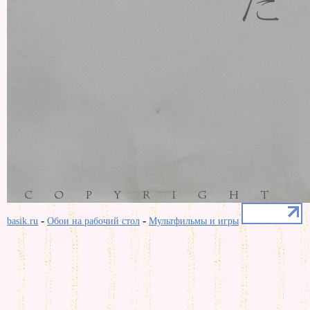
-
-
basik.ru
Обои на рабочий стол
Мультфильмы и игры