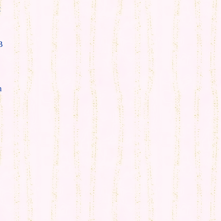
t
B
m