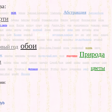
ва:
Абстракция
Автомобили
pography
HDR
Iphone
National Geographic
Vladstudio
рти
Африка
бабочка
Бугатти
бумажные обои
Вектор
вертолет
Веселые обои
весна
г света
волк
Восток
восход
город
горы
Доктор Хаус
дом
драгоценности
драконы
ежики
зеленый
зима
акат
замки
звезды
здания
Земля
земноводне
змея
игрушки
игры
Красота
Кошки
крупным планом
енок
кофе
красный
лед
лес
лето
лисы
лошадь
мультфильмы
р
Масло
математика
медведь
молнии
море
мосты
мотоцикл
муравей
обои
вый год
осень
Обои Анны Уткиной
огонь
оранжевый
панда
Природа
аж
подводный мир
пещеры
пингвины
подарки
поле
праздники
и
роботы
розы
рыбы
самолет
свадьба
Сергей Доля
синий
сказка
сказки
сладкое
слон
цветы
цвет
шения
флаг
Формула 1
фотошоп
фрактал
Футбол
Холод
художники
Япония
ные обои
шрифт
ии:
л
yb