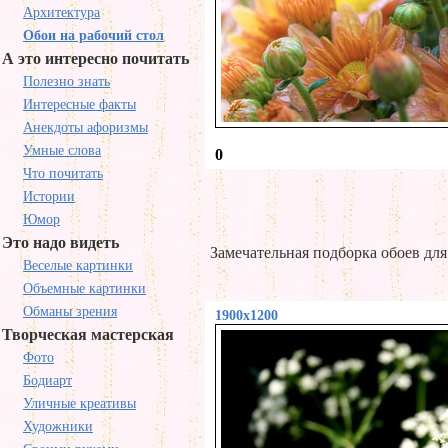
Архитектура
Обои на рабочий стол
А это интересно почитать
Полезно знать
Интересные факты
Анекдоты афоризмы
Умные слова
0
Что почитать
Истории
Юмор
Это надо видеть
Замечательная подборка обоев для
Веселые картинки
Объемные картинки
Обманы зрения
1900x1200
Творческая мастерская
Фото
Бодиарт
Уличные креативы
Художники