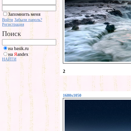
Запомнить меня
Войти
Забыли пароль?
Регистрация
Поиск
на basik.ru
на
Я
andex
НАЙТИ
2
1680x1050