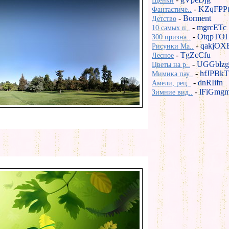
Щенки
-
KZqFPP
Фантастиче..
-
Borment
Детство
-
mgrcETc
10 самых п..
-
OtqpTOI
300 призна..
-
qakjOX
Рисунки Ma..
-
TgZcCfu
Лесное
-
UGGblzg
Цветы на р..
-
hfJPBkT
Мимика пау..
-
dnRIifn
Амели, рец..
-
lFiGmg
Зимние вид..