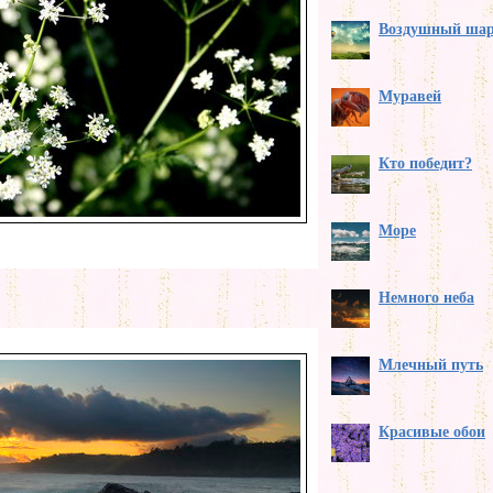
Воздушный ша
Муравей
Кто победит?
Море
Немного неба
Млечный путь
Красивые обои