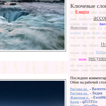
Ключевые сло
8 марта
3D
Apple
Deskto
ассо
Аниме
Архитектура
вода
витамины
водопад
Вокру
Животные
жираф
жук
з
картинки
космос
коллаж
кот
луна
любовь
лягушки
макроми
Но
насекомое
небо
Нежность
Пейз
парусник
Пасха
паук
рисунк
птицы
реклама
снег
собаки
тигры
ужас
укра
черепаха
черный
Широкоформат
Последние комментар
Обои на рабочий сто
-
Валенти
Рисунки на..
-
Лидия
Рисунки на..
-
EwmMd
Животные п..
-
qZUlTUo
Кадди
-
gVpeDjg