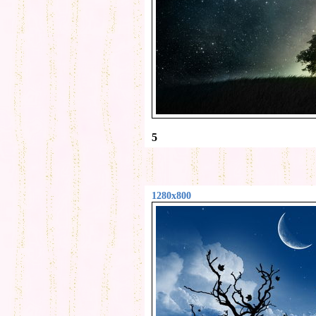
5
1280x800