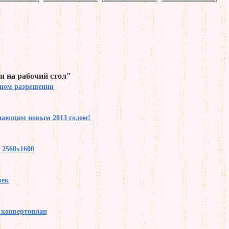
и на рабочий стол"
ьшом разрешении
упающим новым 2013 годом!
 2560x1600
век
y конвертоплан