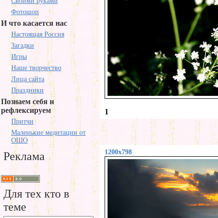
Своими руками
Фотошоп
И что касается нас
Настоящая Россия
Загадки
Игры
Наше творчество
Лица сайта
Праздники
Познаем себя и
рефлексируем
1
Притчи
Маленькие медитации от
ОШО
1200x798
Реклама
Для тех кто в
теме