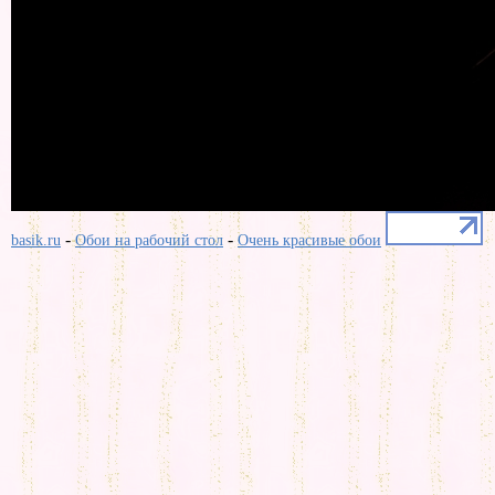
-
-
basik.ru
Обои на рабочий стол
Очень красивые обои