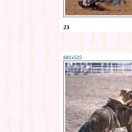
23
681x525