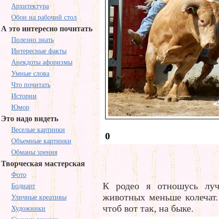
Архитектура
Обои на рабочий стол
А это интересно почитать
Полезно знать
Интересные факты
Анекдоты афоризмы
Умные слова
Что почитать
Истории
Юмор
Это надо видеть
Веселые картинки
0
Объемные картинки
Обманы зрения
Творческая мастерская
Фото
К родео я отношусь луч
Бодиарт
животных меньше колечат.
Уличные креативы
чтоб вот так, на быке.
Художники