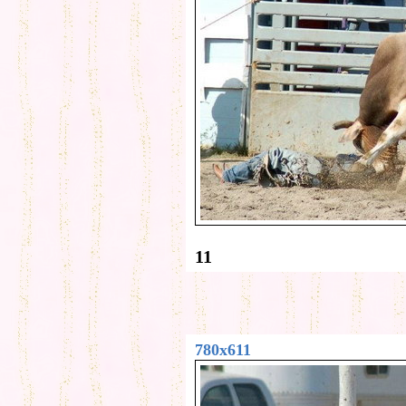
11
780x611