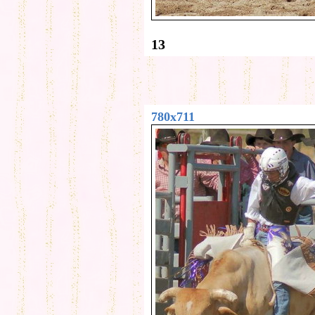
13
780x711