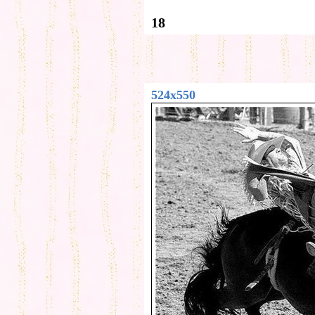
18
524x550