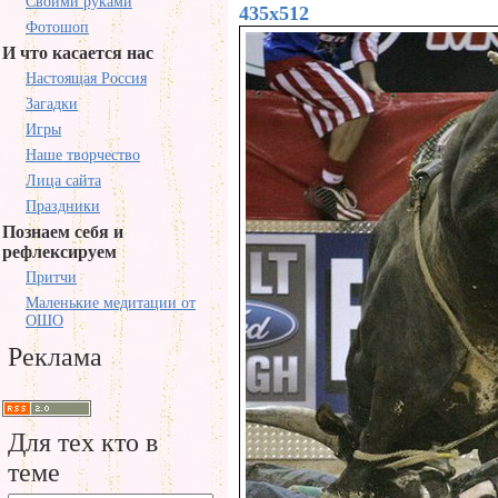
Своими руками
435x512
Фотошоп
И что касается нас
Настоящая Россия
Загадки
Игры
Наше творчество
Лица сайта
Праздники
Познаем себя и
рефлексируем
Притчи
Маленькие медитации от
ОШО
Реклама
Для тех кто в
теме