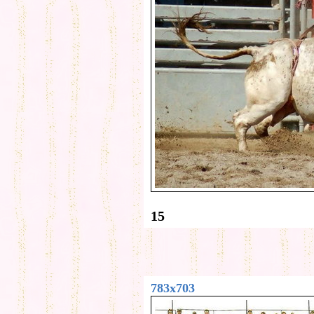
15
783x703