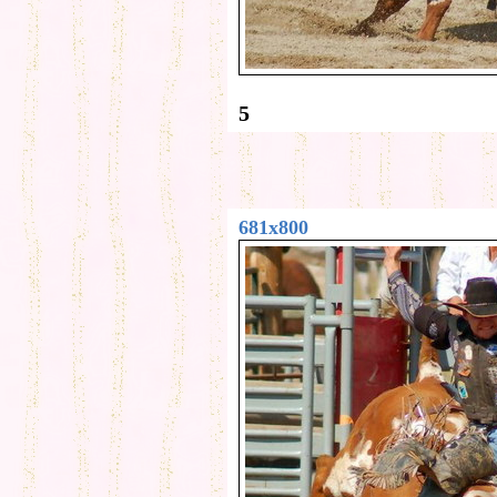
5
681x800