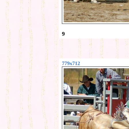
9
779x712