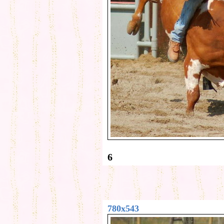
6
780x543