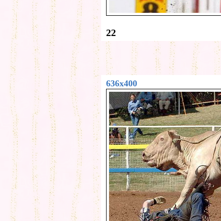
22
636x400