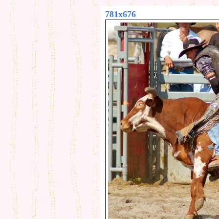
781x676