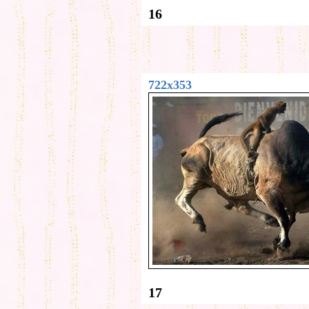
16
722x353
17