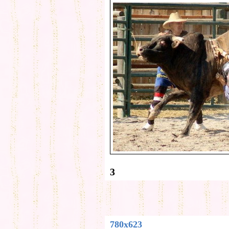
3
780x623