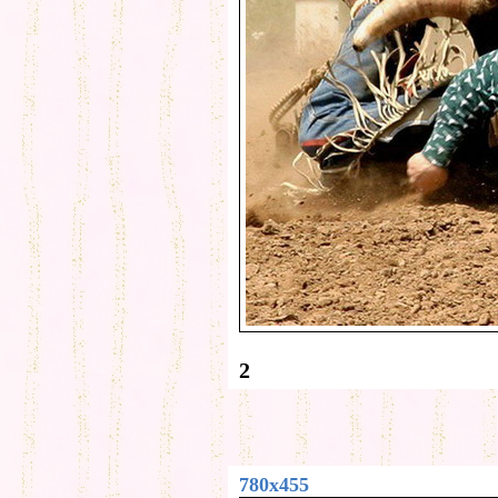
2
780x455