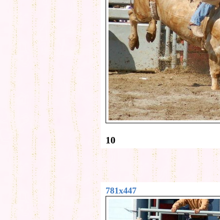
10
781x447