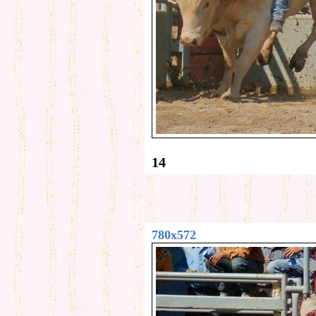
14
780x572