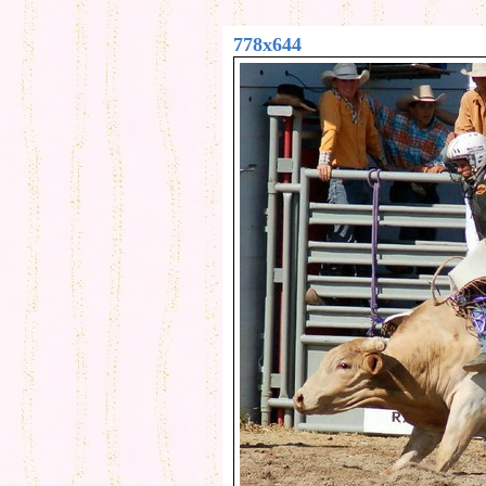
778x644