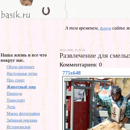
А тем временем,
сайта жд
форум
28.02.2008, 23.35.04
Развлечение для смелы
Наша жизнь и все что
вокруг нас.
Комментариев: 0
Обзор интернет
775x648
Настольные игры
Про спорт
Животный мир
Природа
Транспорт
Дети
Макро фотография
Забавная реклама
Историческое