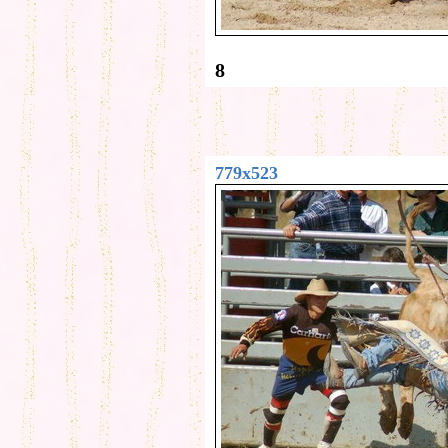
8
779x523