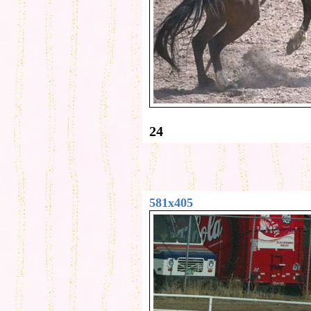
24
581x405