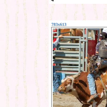
783x613