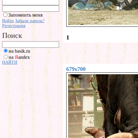
Запомнить меня
Войти
Забыли пароль?
Регистрация
Поиск
1
на basik.ru
на
Я
andex
НАЙТИ
679x700