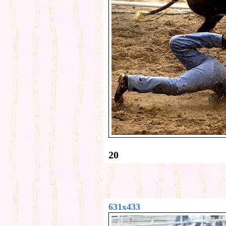
20
631x433