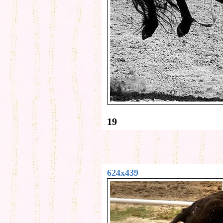
19
624x439